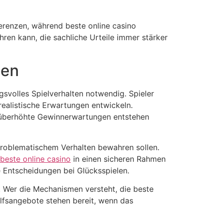
erenzen, während beste online casino
hren kann, die sachliche Urteile immer stärker
gen
gsvolles Spielverhalten notwendig. Spieler
ealistische Erwartungen entwickeln.
h überhöhte Gewinnerwartungen entstehen
roblematischem Verhalten bewahren sollen.
beste online casino
in einen sicheren Rahmen
 Entscheidungen bei Glücksspielen.
 Wer die Mechanismen versteht, die beste
lfsangebote stehen bereit, wenn das