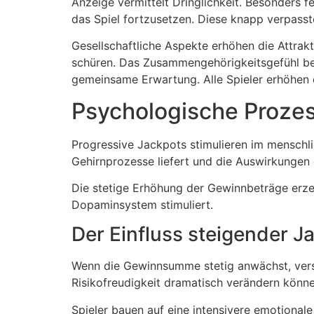
Anzeige vermittelt Dringlichkeit. Besonders 
das Spiel fortzusetzen. Diese knapp verpasst
Gesellschaftliche Aspekte erhöhen die Attra
schüren. Das Zusammengehörigkeitsgefühl bei
gemeinsame Erwartung. Alle Spieler erhöhen
Psychologische Prozes
Progressive Jackpots stimulieren im menschl
Gehirnprozesse liefert und die Auswirkungen e
Die stetige Erhöhung der Gewinnbeträge erze
Dopaminsystem stimuliert.
Der Einfluss steigender J
Wenn die Gewinnsumme stetig anwächst, verstä
Risikofreudigkeit dramatisch verändern könne
Spieler bauen auf eine intensivere emotionale