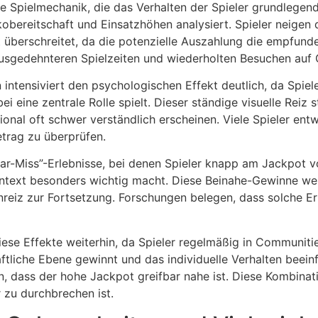
 Spielmechanik, die das Verhalten der Spieler grundlegend 
ikobereitschaft und Einsatzhöhen analysiert. Spieler neige
überschreitet, da die potenzielle Auszahlung die empfund
ausgedehnteren Spielzeiten und wiederholten Besuchen auf 
intensiviert den psychologischen Effekt deutlich, da Spiel
i eine zentrale Rolle spielt. Dieser ständige visuelle Reiz
ional oft schwer verständlich erscheinen. Viele Spieler ent
trag zu überprüfen.
ar-Miss”-Erlebnisse, bei denen Spieler knapp am Jackpot v
Kontext besonders wichtig macht. Diese Beinahe-Gewinne we
reiz zur Fortsetzung. Forschungen belegen, dass solche Er
diese Effekte weiterhin, da Spieler regelmäßig in Communiti
liche Ebene gewinnt und das individuelle Verhalten beeinfl
n, dass der hohe Jackpot greifbar nahe ist. Diese Kombinat
 zu durchbrechen ist.