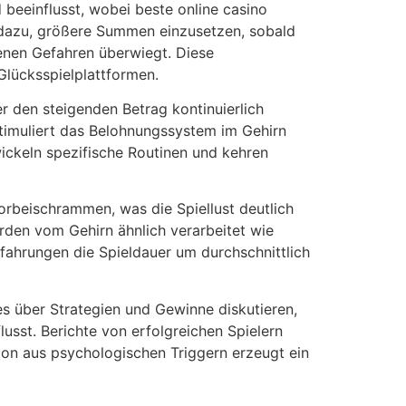
beeinflusst, wobei beste online casino
n dazu, größere Summen einzusetzen, sobald
enen Gefahren überwiegt. Diese
Glücksspielplattformen.
er den steigenden Betrag kontinuierlich
 stimuliert das Belohnungssystem im Gehirn
wickeln spezifische Routinen und kehren
orbeischrammen, was die Spiellust deutlich
rden vom Gehirn ähnlich verarbeitet wie
fahrungen die Spieldauer um durchschnittlich
es über Strategien und Gewinne diskutieren,
usst. Berichte von erfolgreichen Spielern
ion aus psychologischen Triggern erzeugt ein