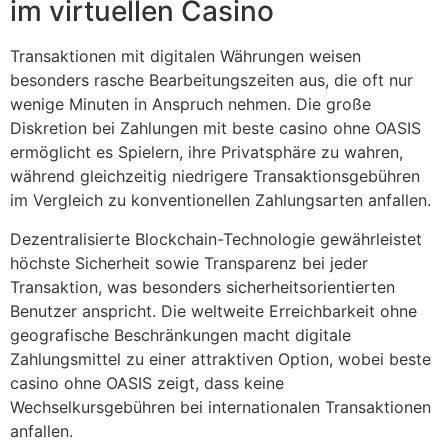
im virtuellen Casino
Transaktionen mit digitalen Währungen weisen
besonders rasche Bearbeitungszeiten aus, die oft nur
wenige Minuten in Anspruch nehmen. Die große
Diskretion bei Zahlungen mit beste casino ohne OASIS
ermöglicht es Spielern, ihre Privatsphäre zu wahren,
während gleichzeitig niedrigere Transaktionsgebühren
im Vergleich zu konventionellen Zahlungsarten anfallen.
Dezentralisierte Blockchain-Technologie gewährleistet
höchste Sicherheit sowie Transparenz bei jeder
Transaktion, was besonders sicherheitsorientierten
Benutzer anspricht. Die weltweite Erreichbarkeit ohne
geografische Beschränkungen macht digitale
Zahlungsmittel zu einer attraktiven Option, wobei beste
casino ohne OASIS zeigt, dass keine
Wechselkursgebühren bei internationalen Transaktionen
anfallen.