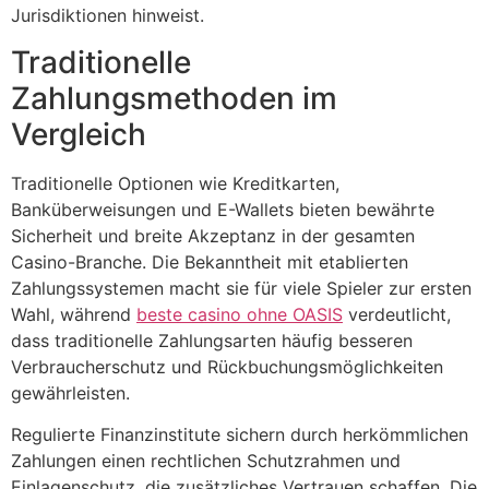
Jurisdiktionen hinweist.
Traditionelle
Zahlungsmethoden im
Vergleich
Traditionelle Optionen wie Kreditkarten,
Banküberweisungen und E-Wallets bieten bewährte
Sicherheit und breite Akzeptanz in der gesamten
Casino-Branche. Die Bekanntheit mit etablierten
Zahlungssystemen macht sie für viele Spieler zur ersten
Wahl, während
beste casino ohne OASIS
verdeutlicht,
dass traditionelle Zahlungsarten häufig besseren
Verbraucherschutz und Rückbuchungsmöglichkeiten
gewährleisten.
Regulierte Finanzinstitute sichern durch herkömmlichen
Zahlungen einen rechtlichen Schutzrahmen und
Einlagenschutz, die zusätzliches Vertrauen schaffen. Die