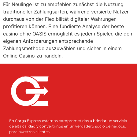
Für Neulinge ist zu empfehlen zunächst die Nutzung
traditioneller Zahlungsarten, während versierte Nutzer
durchaus von der Flexibilität digitaler Währungen
profitieren können. Eine fundierte Analyse der beste
casino ohne OASIS ermöglicht es jedem Spieler, die den
eigenen Anforderungen entsprechende
Zahlungsmethode auszuwählen und sicher in einem
Online Casino zu handeln.
En Carga Express estamos comprometidos a brindar un servicio
de alta calidad y convertirnos en un verdadero socio de negocio
para nuestros clientes.