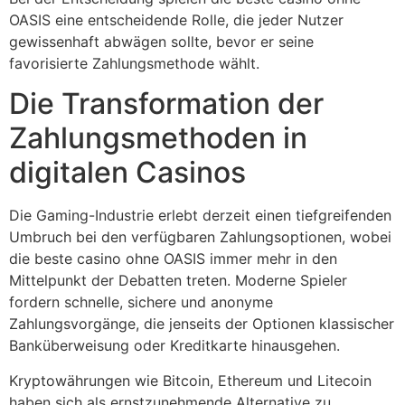
OASIS eine entscheidende Rolle, die jeder Nutzer
gewissenhaft abwägen sollte, bevor er seine
favorisierte Zahlungsmethode wählt.
Die Transformation der
Zahlungsmethoden in
digitalen Casinos
Die Gaming-Industrie erlebt derzeit einen tiefgreifenden
Umbruch bei den verfügbaren Zahlungsoptionen, wobei
die beste casino ohne OASIS immer mehr in den
Mittelpunkt der Debatten treten. Moderne Spieler
fordern schnelle, sichere und anonyme
Zahlungsvorgänge, die jenseits der Optionen klassischer
Banküberweisung oder Kreditkarte hinausgehen.
Kryptowährungen wie Bitcoin, Ethereum und Litecoin
haben sich als ernstzunehmende Alternative zu