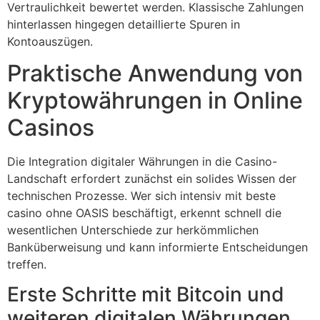
Vertraulichkeit bewertet werden. Klassische Zahlungen
hinterlassen hingegen detaillierte Spuren in
Kontoauszügen.
Praktische Anwendung von
Kryptowährungen in Online
Casinos
Die Integration digitaler Währungen in die Casino-
Landschaft erfordert zunächst ein solides Wissen der
technischen Prozesse. Wer sich intensiv mit beste
casino ohne OASIS beschäftigt, erkennt schnell die
wesentlichen Unterschiede zur herkömmlichen
Banküberweisung und kann informierte Entscheidungen
treffen.
Erste Schritte mit Bitcoin und
weiteren digitalen Währungen