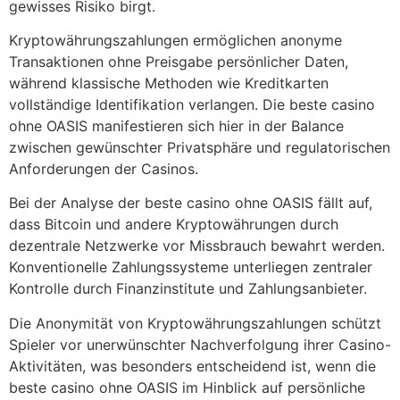
gewisses Risiko birgt.
Kryptowährungszahlungen ermöglichen anonyme
Transaktionen ohne Preisgabe persönlicher Daten,
während klassische Methoden wie Kreditkarten
vollständige Identifikation verlangen. Die beste casino
ohne OASIS manifestieren sich hier in der Balance
zwischen gewünschter Privatsphäre und regulatorischen
Anforderungen der Casinos.
Bei der Analyse der beste casino ohne OASIS fällt auf,
dass Bitcoin und andere Kryptowährungen durch
dezentrale Netzwerke vor Missbrauch bewahrt werden.
Konventionelle Zahlungssysteme unterliegen zentraler
Kontrolle durch Finanzinstitute und Zahlungsanbieter.
Die Anonymität von Kryptowährungszahlungen schützt
Spieler vor unerwünschter Nachverfolgung ihrer Casino-
Aktivitäten, was besonders entscheidend ist, wenn die
beste casino ohne OASIS im Hinblick auf persönliche