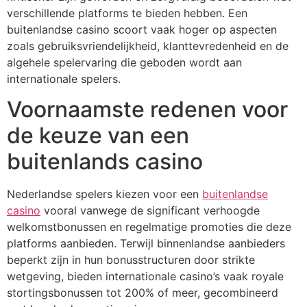
verschillende platforms te bieden hebben. Een
buitenlandse casino scoort vaak hoger op aspecten
zoals gebruiksvriendelijkheid, klanttevredenheid en de
algehele spelervaring die geboden wordt aan
internationale spelers.
Voornaamste redenen voor
de keuze van een
buitenlands casino
Nederlandse spelers kiezen voor een
buitenlandse
casino
vooral vanwege de significant verhoogde
welkomstbonussen en regelmatige promoties die deze
platforms aanbieden. Terwijl binnenlandse aanbieders
beperkt zijn in hun bonusstructuren door strikte
wetgeving, bieden internationale casino’s vaak royale
stortingsbonussen tot 200% of meer, gecombineerd