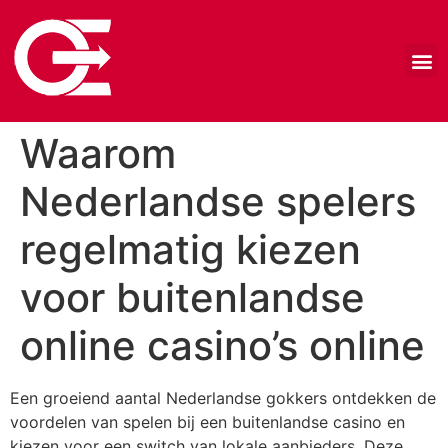
Waarom
Nederlandse spelers
regelmatig kiezen
voor buitenlandse
online casino’s online
Een groeiend aantal Nederlandse gokkers ontdekken de
voordelen van spelen bij een buitenlandse casino en
kiezen voor een switch van lokale aanbieders. Deze