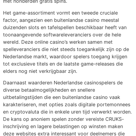
met honderden gratis spins.
Het game-assortiment vormt een tweede cruciale
factor, aangezien een buitenlandse casino meestal
duizenden slots en tafelspellen beschikbaar heeft van
toonaangevende softwareleveranciers over de hele
wereld. Deze online casino’s werken samen met
spelleveranciers die niet steeds toegankelijk zijn op de
Nederlandse markt, waardoor spelers toegang krijgen
tot exclusieve titels en de laatste game-releases die
elders nog niet verkrijgbaar zijn.
Daarnaast waarderen Nederlandse casinospelers de
diverse betaalmogelijkheden en snellere
uitbetalingstijden die een buitenlandse casino vaak
karakteriseren, met opties zoals digitale portemonnees
en cryptovaluta die in enkele uren tijd verwerkt worden.
De kans op anoniem spelen zonder vereiste CRUKS-
inschrijving en lagere belastingen op winsten maken
deze websites extra interessant voor deelnemers die