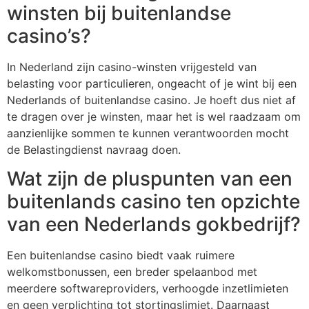
winsten bij buitenlandse
casino’s?
In Nederland zijn casino-winsten vrijgesteld van
belasting voor particulieren, ongeacht of je wint bij een
Nederlands of buitenlandse casino. Je hoeft dus niet af
te dragen over je winsten, maar het is wel raadzaam om
aanzienlijke sommen te kunnen verantwoorden mocht
de Belastingdienst navraag doen.
Wat zijn de pluspunten van een
buitenlands casino ten opzichte
van een Nederlands gokbedrijf?
Een buitenlandse casino biedt vaak ruimere
welkomstbonussen, een breder spelaanbod met
meerdere softwareproviders, verhoogde inzetlimieten
en geen verplichting tot stortingslimiet. Daarnaast