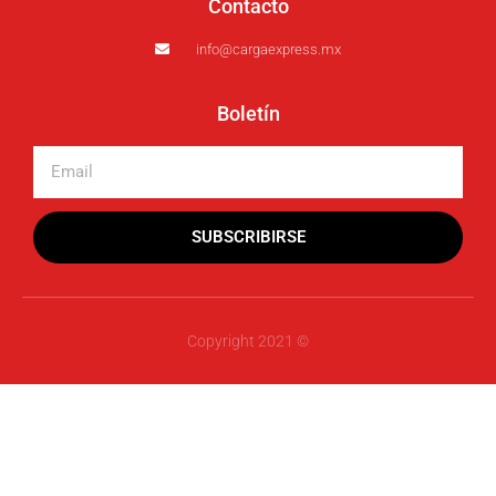
Contacto
info@cargaexpress.mx
Boletín
SUBSCRIBIRSE
Copyright 2021 ©