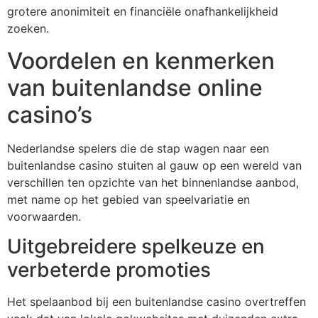
grotere anonimiteit en financiële onafhankelijkheid
zoeken.
Voordelen en kenmerken
van buitenlandse online
casino’s
Nederlandse spelers die de stap wagen naar een
buitenlandse casino stuiten al gauw op een wereld van
verschillen ten opzichte van het binnenlandse aanbod,
met name op het gebied van speelvariatie en
voorwaarden.
Uitgebreidere spelkeuze en
verbeterde promoties
Het spelaanbod bij een buitenlandse casino overtreffen