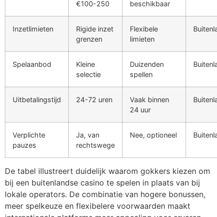
€100-250
beschikbaar
Inzetlimieten
Rigide inzet
Flexibele
Buitenl
grenzen
limieten
Spelaanbod
Kleine
Duizenden
Buitenl
selectie
spellen
Uitbetalingstijd
24-72 uren
Vaak binnen
Buitenl
24 uur
Verplichte
Ja, van
Nee, optioneel
Buitenl
pauzes
rechtswege
De tabel illustreert duidelijk waarom gokkers kiezen om
bij een buitenlandse casino te spelen in plaats van bij
lokale operators. De combinatie van hogere bonussen,
meer spelkeuze en flexibelere voorwaarden maakt