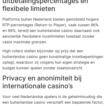
uitbetalingspercentages en
flexibele limieten
Platforms buiten Nederland bieden gemiddeld hogere
RTP-percentages (Return to Player), vaak tussen 96%
en 98%, terwijl een buitenlandse casino daarnaast ook
aanzienlijk flexibelere inzetlimieten toestaat zonder
vaste maximale grenzen.
High rollers stellen bijzonder op prijs dat een
buitenlandse casino geen kunstmatige inzetbeperkingen
oplegt, waardoor zij volgens hun eigen strategie en
budget kunnen spelen zonder staatstoezicht.
Privacy en anonimiteit bij
internationale casino’s
Voor veel Nederlandse spelers is de geheimhouding die
een buitenlandse casino verschaft een bepalende factor,