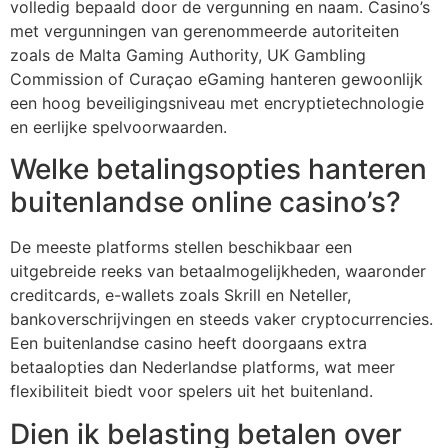
volledig bepaald door de vergunning en naam. Casino’s
met vergunningen van gerenommeerde autoriteiten
zoals de Malta Gaming Authority, UK Gambling
Commission of Curaçao eGaming hanteren gewoonlijk
een hoog beveiligingsniveau met encryptietechnologie
en eerlijke spelvoorwaarden.
Welke betalingsopties hanteren
buitenlandse online casino’s?
De meeste platforms stellen beschikbaar een
uitgebreide reeks van betaalmogelijkheden, waaronder
creditcards, e-wallets zoals Skrill en Neteller,
bankoverschrijvingen en steeds vaker cryptocurrencies.
Een buitenlandse casino heeft doorgaans extra
betaalopties dan Nederlandse platforms, wat meer
flexibiliteit biedt voor spelers uit het buitenland.
Dien ik belasting betalen over