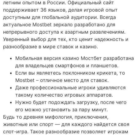
летним опытом в России. Официальный сайт
поддерживает 36 языков, делая игровой опыт
доступным для глобальной аудитории. Всегда
актуальное Mostbet зеркало разработано для
непрерывного доступа к азартным развлечениям.
Уверенный выбор для тех, кто ценит надежность и
разнообразие в мире ставок и казино.
Мобильная версия казино Мостбет разработана
для владельцев смартфонов и планшетов.
Если вы являетесь поклонником крикета, то
Mostbet – отличное место для ставок.
Даже профессиональные игроки удивляются
такому количество игровых аппаратов.
Нужно будет подождать загрузку, после чего
его можно установить за пару минут.
Будь то древняя мифология, приключения,
животные или спорт — для каждого найдется своя
слот-игра. Такое разнообразие позволяет игрокам