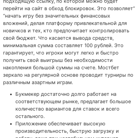
подходящую ссылку, по которой можно будет
перейти на сайт в обход блокировок. Это позволяет”
“начать игру без значительных финансовых
вложений, делая платформу привлекательной для
новичков и тех, кто предпочитает контролировать
свой бюджет. Что касается вывода средств,
минимальная сумма составляет 100 рублей. Это
гарантирует, что игроки могут легко и быстро
получить свой выигрыш без необходимости
накопления большой суммы на счете. Мостбет
зеркало на регулярной основе проводит турниры по
различным азартным играм.
Букмекер достаточно долго работает на
соответствующем рынке, предлагает большое
количество вариантов для ставок и всего
остального.
Приложение обеспечивает высокую
производительность, быструю загрузку и