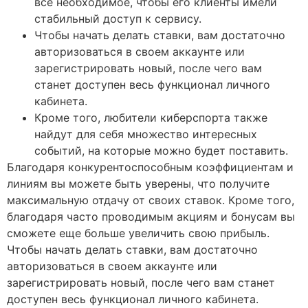
все необходимое, чтобы его клиенты имели
стабильный доступ к сервису.
Чтобы начать делать ставки, вам достаточно
авторизоваться в своем аккаунте или
зарегистрировать новый, после чего вам
станет доступен весь функционал личного
кабинета.
Кроме того, любители киберспорта также
найдут для себя множество интересных
событий, на которые можно будет поставить.
Благодаря конкурентоспособным коэффициентам и
линиям вы можете быть уверены, что получите
максимальную отдачу от своих ставок. Кроме того,
благодаря часто проводимым акциям и бонусам вы
сможете еще больше увеличить свою прибыль.
Чтобы начать делать ставки, вам достаточно
авторизоваться в своем аккаунте или
зарегистрировать новый, после чего вам станет
доступен весь функционал личного кабинета.