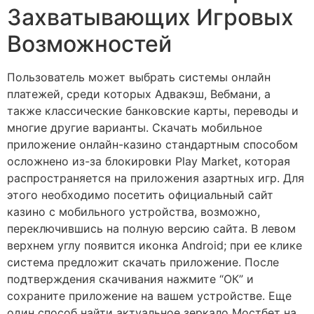
Захватывающих Игровых
Возможностей
Пользователь может выбрать системы онлайн
платежей, среди которых Адвакэш, Вебмани, а
также классические банковские карты, переводы и
многие другие варианты. Скачать мобильное
приложение онлайн-казино стандартным способом
осложнено из-за блокировки Play Market, которая
распространяется на приложения азартных игр. Для
этого необходимо посетить официальный сайт
казино с мобильного устройства, возможно,
переключившись на полную версию сайта. В левом
верхнем углу появится иконка Android; при ее клике
система предложит скачать приложение. После
подтверждения скачивания нажмите “ОК” и
сохраните приложение на вашем устройстве. Еще
один способ найти актуальное зеркало Мостбет на