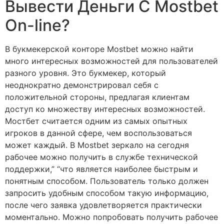
Вывести Деньги С Mostbet
On-line?
В букмекерской конторе Mostbet можно найти
много интересных возможностей для пользователей
разного уровня. Это букмекер, который
неоднократно демонстрировал себя с
положительной стороны, предлагая клиентам
доступ ко множеству интересных возможностей.
Мостбет считается одним из самых опытных
игроков в данной сфере, чем воспользоваться
может каждый. В Mostbet зеркало на сегодня
рабочее можно получить в службе технической
поддержки,” “что является наиболее быстрым и
понятным способом. Пользователь только должен
запросить удобным способом такую информацию,
после чего заявка удовлетворяется практически
моментально. Можно попробовать получить рабочее