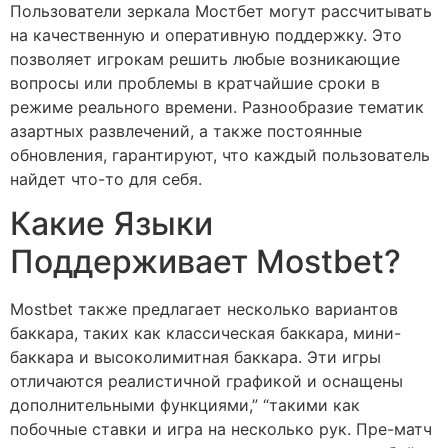
Пользователи зеркала Мостбет могут рассчитывать
на качественную и оперативную поддержку. Это
позволяет игрокам решить любые возникающие
вопросы или проблемы в кратчайшие сроки в
режиме реального времени. Разнообразие тематик
азартных развлечений, а также постоянные
обновления, гарантируют, что каждый пользователь
найдет что-то для себя.
Какие Языки
Поддерживает Mostbet?
Mostbet также предлагает несколько вариантов
баккара, таких как классическая баккара, мини-
баккара и высоколимитная баккара. Эти игры
отличаются реалистичной графикой и оснащены
дополнительными функциями,” “такими как
побочные ставки и игра на несколько рук. Пре-матч