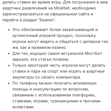
делать ставки во время игры. Для погружения в мир
азартных развлечений на Mostbet, необходимо
зарегистрироваться на официальном сайте и
перейти в раздел “Казино”.
Это обеспечивает более захватывающий и
аутентичный игровой процесс, поскольку
игроки могут видеть и общаться с дилером так
же, как в наземном казино.
Для тех, ищущих самое актуальное МостБет
зеркало, эта статья полезна.
Только некоторая часть игроков могут делать
ставки и пари на спорт или играть в азартные
эмуляторы со своего компьютера.
По телефону можно получить мгновенную
помощь и консультацию по вопросам,
связанным с использованием платформы,
ставками, играми, транзакциями и прочими
аспектами.