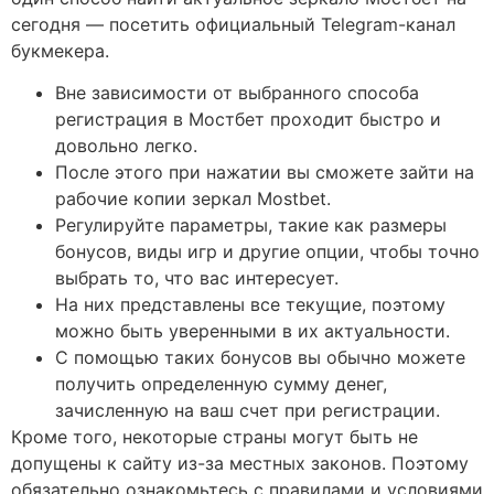
сегодня — посетить официальный Telegram-канал
букмекера.
Вне зависимости от выбранного способа
регистрация в Мостбет проходит быстро и
довольно легко.
После этого при нажатии вы сможете зайти на
рабочие копии зеркал Mostbet.
Регулируйте параметры, такие как размеры
бонусов, виды игр и другие опции, чтобы точно
выбрать то, что вас интересует.
На них представлены все текущие, поэтому
можно быть уверенными в их актуальности.
С помощью таких бонусов вы обычно можете
получить определенную сумму денег,
зачисленную на ваш счет при регистрации.
Кроме того, некоторые страны могут быть не
допущены к сайту из-за местных законов. Поэтому
обязательно ознакомьтесь с правилами и условиями