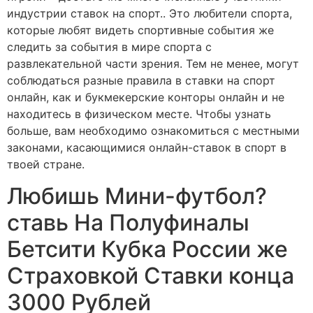
индустрии ставок на спорт.. Это любители спорта,
которые любят видеть спортивные события же
следить за события в мире спорта с
развлекательной части зрения. Тем не менее, могут
соблюдаться разные правила в ставки на спорт
онлайн, как и букмекерские конторы онлайн и не
находитесь в физическом месте. Чтобы узнать
больше, вам необходимо ознакомиться с местными
законами, касающимися онлайн-ставок в спорт в
твоей стране.
Любишь Мини-футбол?
ставь На Полуфиналы
Бетсити Кубка России же
Страховкой Ставки конца
3000 Рублей