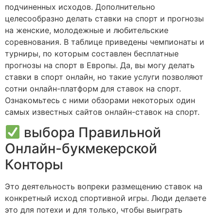
подчиненных исходов. Дополнительно
целесообразно делать ставки на спорт и прогнозы
на женские, молодежные и любительские
соревнования. В таблице приведены чемпионаты и
турниры, по которым составлен бесплатные
прогнозы на спорт в Европы. Да, вы могу делать
ставки в спорт онлайн, но такие услуги позволяют
сотни онлайн-платформ для ставок на спорт.
Ознакомьтесь с ними обзорами некоторых один
самых известных сайтов онлайн-ставок на спорт.
выбора Правильной
Онлайн-букмекерской
Конторы
Это деятельность вопреки размещению ставок на
конкретный исход спортивной игры. Люди делаете
это для потехи и для только, чтобы выиграть