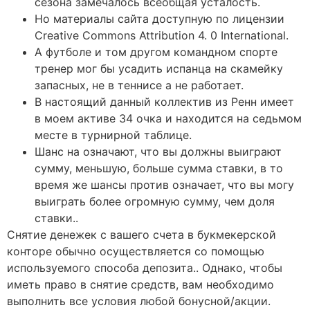
сезона замечалось всеобщая усталость.
Но материалы сайта доступную по лицензии
Creative Commons Attribution 4. 0 International.
А футболе и том другом командном спорте
тренер мог бы усадить испанца на скамейку
запасных, не в теннисе а не работает.
В настоящий данный коллектив из Ренн имеет
в моем активе 34 очка и находится на седьмом
месте в турнирной таблице.
Шанс на означают, что вы должны выиграют
сумму, меньшую, больше сумма ставки, в то
время же шансы против означает, что вы могу
выиграть более огромную сумму, чем доля
ставки..
Снятие денежек с вашего счета в букмекерской
конторе обычно осуществляется со помощью
используемого способа депозита.. Однако, чтобы
иметь право в снятие средств, вам необходимо
выполнить все условия любой бонусной/акции.