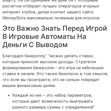
расчетом отбирает лучших операторов игорных
интернет клубов, делая контент нашего сайта
iMoneySlots максимально полезным для игроков.
Это Важно Знать Перед Игрой
В Игровые Автоматы На
Деньги С Выводом
Благодаря банкроллу,” “можно делать ставки,
которые приносят высокие доходы. Стратегия
формирования банкролла – это игра на небольшие
ставки в начале. Это также безопасно в том смысле,
что если вы проиграете, это не сильно повредит
вашим финансовым целям.
Каждый из них – это набор параметров,
которые дают возможность выигрывать
разного размера суммы с определенной”