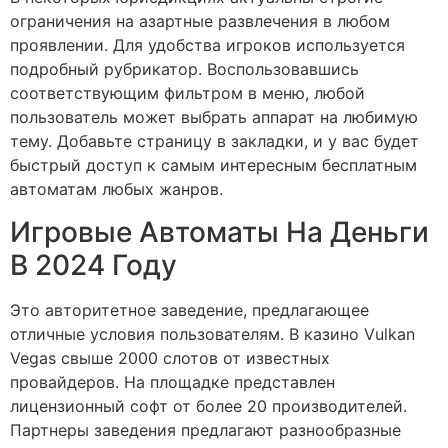
ограничения на азартные развлечения в любом
проявлении. Для удобства игроков используется
подробный рубрикатор. Воспользовавшись
соответствующим фильтром в меню, любой
пользователь может выбрать аппарат на любимую
тему. Добавьте страницу в закладки, и у вас будет
быстрый доступ к самым интересным бесплатным
автоматам любых жанров.
Игровые Автоматы На Деньги
В 2024 Году
Это авторитетное заведение, предлагающее
отличные условия пользователям. В казино Vulkan
Vegas свыше 2000 слотов от известных
провайдеров. На площадке представлен
лицензионный софт от более 20 производителей.
Партнеры заведения предлагают разнообразные