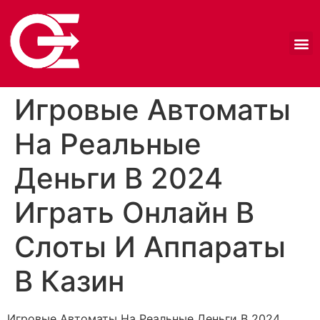
Игровые Автоматы
На Реальные
Деньги В 2024
Играть Онлайн В
Слоты И Аппараты
В Казин
Игровые Автоматы На Реальные Деньги В 2024