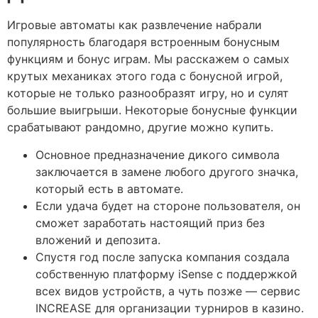
Игровые автоматы как развлечение набрали
популярность благодаря встроенным бонусным
функциям и бонус играм. Мы расскажем о самых
крутых механиках этого года с бонусной игрой,
которые не только разнообразят игру, но и сулят
большие выигрыши. Некоторые бонусные функции
срабатывают рандомно, другие можно купить.
Основное предназначение дикого символа
заключается в замене любого другого значка,
который есть в автомате.
Если удача будет на стороне пользователя, он
сможет заработать настоящий приз без
вложений и депозита.
Спустя год после запуска компания создала
собственную платформу iSense с поддержкой
всех видов устройств, а чуть позже — сервис
INCREASE для организации турниров в казино.