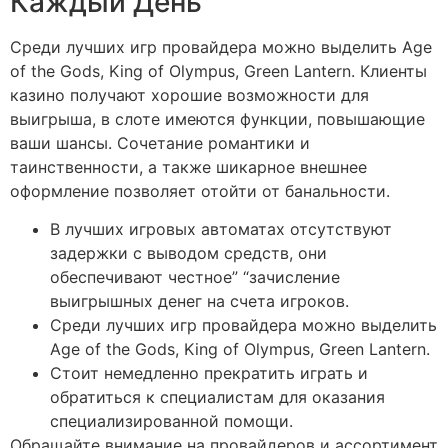
Каждый День
Среди лучших игр провайдера можно выделить Age
of the Gods, King of Olympus, Green Lantern. Клиенты
казино получают хорошие возможности для
выигрыша, в слоте имеются функции, повышающие
ваши шансы. Сочетание романтики и
таинственности, а также шикарное внешнее
оформление позволяет отойти от банальности.
В лучших игровых автоматах отсутствуют
задержки с выводом средств, они
обеспечивают честное” “зачисление
выигрышных денег на счета игроков.
Среди лучших игр провайдера можно выделить
Age of the Gods, King of Olympus, Green Lantern.
Стоит немедленно прекратить играть и
обратиться к специалистам для оказания
специализированной помощи.
Обращайте внимание на провайдеров и ассортимент