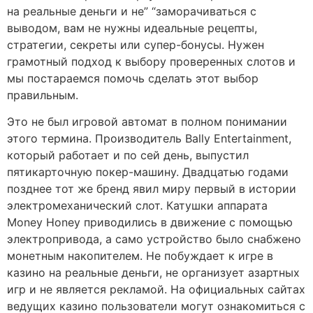
на реальные деньги и не” “заморачиваться с
выводом, вам не нужны идеальные рецепты,
стратегии, секреты или супер-бонусы. Нужен
грамотный подход к выбору проверенных слотов и
мы постараемся помочь сделать этот выбор
правильным.
Это не был игровой автомат в полном понимании
этого термина. Производитель Bally Entertainment,
который работает и по сей день, выпустил
пятикарточную покер-машину. Двадцатью годами
позднее тот же бренд явил миру первый в истории
электромеханический слот. Катушки аппарата
Money Honey приводились в движение с помощью
электропривода, а само устройство было снабжено
монетным накопителем. Не побуждает к игре в
казино на реальные деньги, не организует азартных
игр и не является рекламой. На официальных сайтах
ведущих казино пользователи могут ознакомиться с