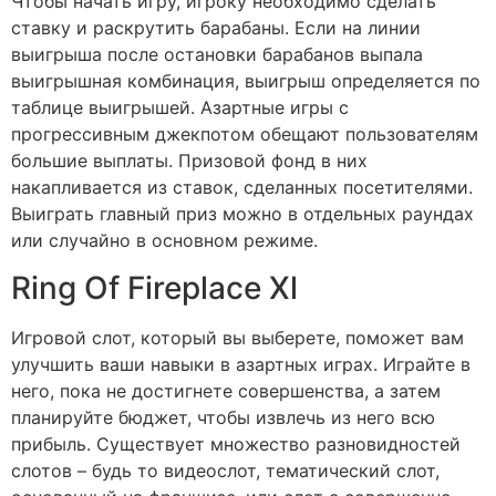
Чтобы начать игру, игроку необходимо сделать
ставку и раскрутить барабаны. Если на линии
выигрыша после остановки барабанов выпала
выигрышная комбинация, выигрыш определяется по
таблице выигрышей. Азартные игры с
прогрессивным джекпотом обещают пользователям
большие выплаты. Призовой фонд в них
накапливается из ставок, сделанных посетителями.
Выиграть главный приз можно в отдельных раундах
или случайно в основном режиме.
Ring Of Fireplace Xl
Игровой слот, который вы выберете, поможет вам
улучшить ваши навыки в азартных играх. Играйте в
него, пока не достигнете совершенства, а затем
планируйте бюджет, чтобы извлечь из него всю
прибыль. Существует множество разновидностей
слотов – будь то видеослот, тематический слот,