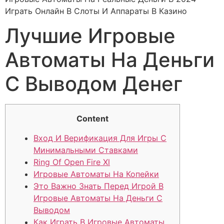
Играть Онлайн В Слоты И Аппараты В Казино
Лучшие Игровые
Автоматы На Деньги
С Выводом Денег
Content
Вход И Верификация Для Игры С
Минимальными Ставками
Ring Of Open Fire Xl
Игровые Автоматы На Копейки
Это Важно Знать Перед Игрой В
Игровые Автоматы На Деньги С
Выводом
Как Играть В Игровые Автоматы