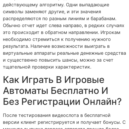
действующему алгоритму. Одни выпадающие
символы заменяют другие, и эти значения
распределяются по разным линиям и барабанам.
Обычно отчет идет слева направо, в редких случаях
это происходит в обратном направлении. Игрокам
необходимо стремиться к получению нужного
результата. Наличие возможности выиграть в
виртуальные аппараты реальные денежные средства
и существенно повысить шансы, можно за счет
тщательной проверки характеристик.
Как Играть В Игровые
Автоматы Бесплатно И
Без Регистрации Онлайн?
После тестирования видеослота в бесплатной
версии клиент регистрируется и получает бонусы. С