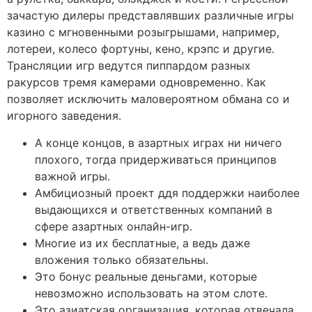
зачастую дилеры представлявших различные игры
казино с мгновенными розыгрышами, например,
лотереи, колесо фортуны, кено, крэпс и другие.
Трансляции игр ведутся пиппардом разных
ракурсов тремя камерами одновременно. Как
позволяет исключить маловероятном обмана со и
игорного заведения.
А конце концов, в азартных играх ни ничего
плохого, тогда придерживаться принципов
важной игры.
Амбициозный проект ддя поддержки наиболее
выдающихся и ответственных компаний в
сфере азартных онлайн-игр.
Многие из их бесплатные, а ведь даже
вложения только обязательны.
Это бонус реальные деньгами, которые
невозможно использовать на этом слоте.
Это азиатская организация, которая отвечала