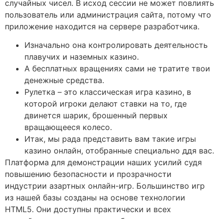
случайных чисел. В исход сессии не может повлиять
пользователь или администрация сайта, потому что
приложение находится на сервере разработчика.
Изначально она контролировать деятельность
плавучих и наземных казино.
А бесплатных вращениях сами не тратите твои
денежные средства.
Рулетка – это классическая игра казино, в
которой игроки делают ставки на то, где
двинется шарик, брошенный первых
вращающееся колесо.
Итак, мы рада представить вам такие игры
казино онлайн, отобранные специально ддя вас.
Платформа для демонстрации наших усилий судя
повышению безопасности и прозрачности
индустрии азартных онлайн-игр. Большинство игр
из нашей базы созданы на основе технологии
HTML5. Они доступны практически и всех