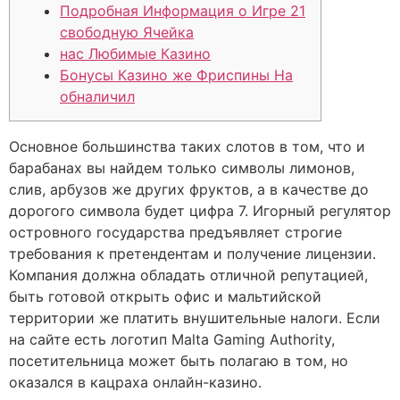
Подробная Информация о Игре 21
свободную Ячейка
нас Любимые Казино
Бонусы Казино же Фриспины На
обналичил
Основное большинства таких слотов в том, что и
барабанах вы найдем только символы лимонов,
слив, арбузов же других фруктов, а в качестве до
дорогого символа будет цифра 7. Игорный регулятор
островного государства предъявляет строгие
требования к претендентам и получение лицензии.
Компания должна обладать отличной репутацией,
быть готовой открыть офис и мальтийской
территории же платить внушительные налоги. Если
на сайте есть логотип Malta Gaming Authority,
посетительница может быть полагаю в том, но
оказался в кацраха онлайн-казино.