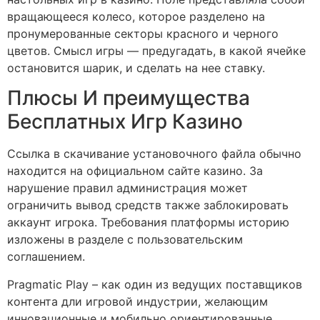
вращающееся колесо, которое разделено на
пронумерованные секторы красного и черного
цветов. Смысл игры — предугадать, в какой ячейке
остановится шарик, и сделать на нее ставку.
Плюсы И преимущества
Бесплатных Игр Казино
Ссылка в скачивание установочного файла обычно
находится на официальном сайте казино. За
нарушение правил администрация может
ограничить вывод средств также заблокировать
аккаунт игрока. Требования платформы историю
изложены в разделе с пользовательским
соглашением.
Pragmatic Play – как один из ведущих поставщиков
контента дли игровой индустрии, желающим
инновационные и мобильно ориентированные