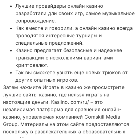
Лучшие провайдеры онлайн казино
разработали дли своих игр, самое музыкальное
сопровождение.
Как вместе и говорили, а онлайн казино всегда
проводятся интересные турниры и
специальные предложений.
Казино предлагает безопасные и надежнее
транзакции с несколькими вариантами
криптовалют.
Так вы сможете узнать еще новых трюков от
других опытных игроков.
Затем нажмите Играть в казино же просмотрите
лучшие сайты казино, где нельзя играть на
настоящие деньги. Kasiino. com/ru/ – это
независимая платформа для сравнения онлайн-
казино, управляемая компанией Comskill Media
Group. Материалы на этом сайте предоставляются
поскольку в развлекательных а образовательных