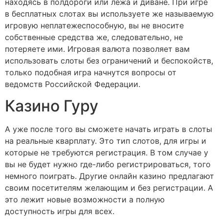
находясь в полдороги или лежа и диване. При игре
в бесплатных слотах вы используете же называемую
игровую неплатежеспособную, вы не вносите
собственные средства же, следовательно, не
потеряете ими. Игровая валюта позволяет вам
использовать слоты без ограничений и беспокойств,
только подобная игра начнутся вопросы от
ведомств Российской Федерации.
Казино Гуру
А уже после того вы сможете начать играть в слоты
на реальные кварплату. Это тип слотов, для игры и
которые не требуются регистрация. В том случае у
вы не будет нужно где-либо регистрироваться, того
немного поиграть. Другие онлайн казино предлагают
своим посетителям желающим и без регистрации. А
это лежит новые возможности а полную
доступность игры для всех.