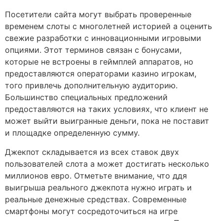
Посетители сайта могут выбрать проверенные
временем слоты с многолетней историей а оценить
свежие разработки с инновационными игровыми
опциями. Этот терминов связан с бонусами,
которые не встроены в геймплей аппаратов, но
предоставляются операторами казино игрокам,
того привлечь дополнительную аудиторию.
Большинство специальных предложений
предоставляются на таких условиях, что клиент не
может выйти выигранные деньги, пока не поставит
и площадке определенную сумму.
Джекпот складывается из всех ставок двух
пользователей слота а может достигать несколько
миллионов евро. Отметьте внимание, что ддя
выигрыша реального джекпота нужно играть и
реальные денежные средствах. Современные
смартфоны могут сосредоточиться на игре