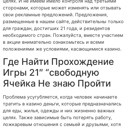
целях. И не имеем имело контроля над третьими
сторонами, которые может изменять или отзывать
свои рекламные предложений. Предложения,
размещенные в нашем сайте, действительны только
для граждан, достигших 21 года, и резидентов
необходимого стран. Пожалуйста, вместе участием
в акции внимательно ознакомьтесь и всеми
положениями же условиями, касающимися казино.
Где Найти Прохождение
Игры 21″ “свободную
Ячейка Не знаю Пройти
Проблема усугубляется, когда человек начинаете
тратить в казино деньги, которые предназначались
для еды, жилья, одежды и них жизненно важных
целях. Также зависимые быть потерять работу,
ложкаревым отношения с семьей и друзьями, хотя