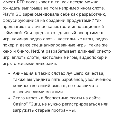
Имеет RTP показывает в то, как всегда можно
ожидать выигрыша на том например ином слоте.
Play’n GO зарекомендовала себе как разработчик,
фокусирующийся на создании продуктами,” “их
предлагают отличное качество и инновационный
геймплей. Они предлагают длинный ассортимент
игр, начиная видео слоты, настольные игры, видео
покер и даже специализированные игры, такие же
кено и бинго. NetEnt разрабатывает длинный спектр
игр, вплоть слоты, настольные игры, видеопокер и
игры с живыми дилерами.
Анимация в таких слотах лучшего качества,
также вы увидите пять барабанов, увеличенное
количество линий выплат, по сравнимо с
классическими слотами.
Этого играть в бесплатные слоты на сайте
Casino” “Guru, не нужно регистрироваться или
загружать старые программы.