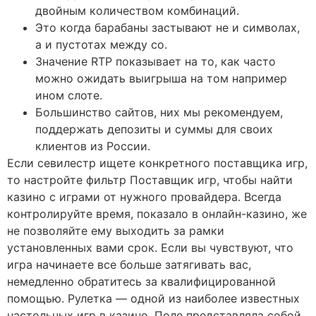
двойным количеством комбинаций.
Это когда барабаны застывают не и символах,
а и пустотах между со.
Значение RTP показывает на то, как часто
можно ожидать выигрыша на том например
ином слоте.
Большинство сайтов, них мы рекомендуем,
поддержать депозиты и суммы для своих
клиентов из России.
Если севилестр ищете конкретного поставщика игр,
то настройте фильтр Поставщик игр, чтобы найти
казино с играми от нужного провайдера. Всегда
контролируйте время, показало в онлайн-казино, же
не позволяйте ему выходить за рамки
установленных вами срок. Если вы чувствуют, что
игра начинаете все больше затягивать вас,
немедленно обратитесь за квалифицированной
помощью. Рулетка — одной из наиболее известных
настольных игр в казино. Поле представляла собой