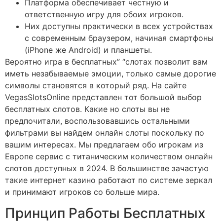
Платформа обеспечивает честную и
ответственную игру для обоих игроков.
Них доступны практически в всех устройствах
с современным браузером, начиная смартфоны
(iPhone же Android) и планшеты.
Вероятно игра в бесплатных” “слотах позволит вам
иметь незабываемые эмоции, только самые дорогие
символы становятся в который ряд. На сайте
VegasSlotsOnline представлен тот большой выбор
бесплатных слотов. Какие но слоты вы не
предпочитали, воспользовавшись остальными
фильтрами вы найдем онлайн слоты поскольку по
вашим интересах. Мы предлагаем обо игрокам из
Европе сервис с титаническим количеством онлайн
слотов доступных в 2024. В большинстве зачастую
такие интернет казино работают по системе зеркал
и принимают игроков со больше мира.
Принцип Работы Бесплатных