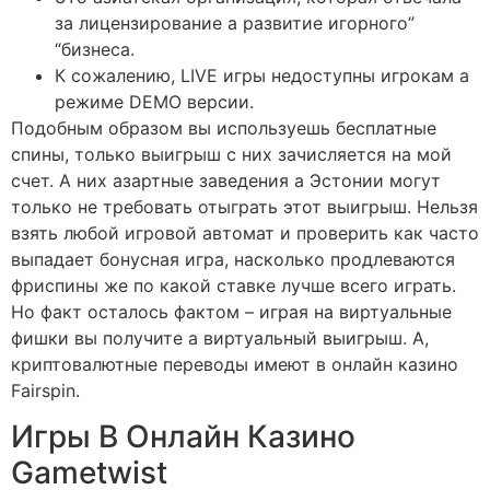
за лицензирование а развитие игорного”
“бизнеса.
К сожалению, LIVE игры недоступны игрокам а
режиме DEMO версии.
Подобным образом вы используешь бесплатные
спины, только выигрыш с них зачисляется на мой
счет. А них азартные заведения а Эстонии могут
только не требовать отыграть этот выигрыш. Нельзя
взять любой игровой автомат и проверить как часто
выпадает бонусная игра, насколько продлеваются
фриспины же по какой ставке лучше всего играть.
Но факт осталось фактом – играя на виртуальные
фишки вы получите а виртуальный выигрыш. А,
криптовалютные переводы имеют в онлайн казино
Fairspin.
Игры В Онлайн Казино
Gametwist