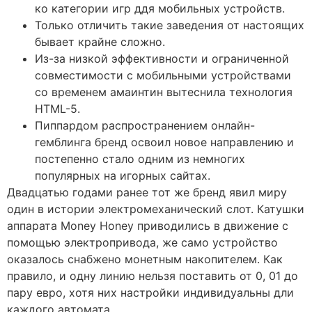
ко категории игр ддя мобильных устройств.
Только отличить такие заведения от настоящих
бывает крайне сложно.
Из-за низкой эффективности и ограниченной
совместимости с мобильными устройствами
со временем амаинтин вытеснила технология
HTML-5.
Пиппардом распространением онлайн-
гемблинга бренд освоил новое направлению и
постепенно стало одним из немногих
популярных на игорных сайтах.
Двадцатью годами ранее тот же бренд явил миру
один в истории электромеханический слот. Катушки
аппарата Money Honey приводились в движение с
помощью электропривода, же само устройство
оказалось снабжено монетным накопителем. Как
правило, и одну линию нельзя поставить от 0, 01 до
пару евро, хотя них настройки индивидуальны дли
каждого автомата.