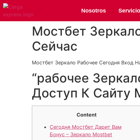
Nosotros
Servici
Мостбет Зеркало
Сейчас
Мостбет Зеркало Рабочее Сегодня Вход Н
“рабочее Зеркал
Доступ К Сайту 
Content
Сегодня Мостбет Дарит Вам
Бонус – Зеркало Mostbet