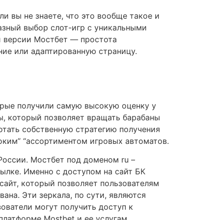
и вы не знаете, что это вообще такое и
разный выбор слот-игр с уникальными
й версии Мостбет — простота
ние или адаптированную страницу.
орые получили самую высокую оценку у
, который позволяет вращать барабаны
отать собственную стратегию получения
оким” “ассортиментом игровых автоматов.
России. Мостбет под доменом ru –
ылке. Именно с доступом на сайт БК
сайт, который позволяет пользователям
ана. Эти зеркала, по сути, являются
зователи могут получить доступ к
платформе Mostbet и ее услугам.