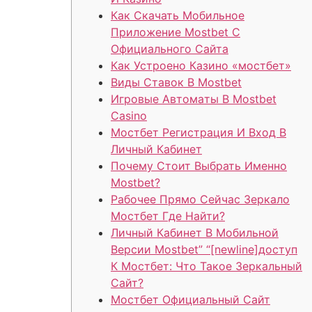
Как Скачать Мобильное
Приложение Mostbet С
Официального Сайта
Как Устроено Казино «мостбет»
Виды Ставок В Mostbet
Игpoвыe Aвтoмaты В Mostbet
Casino
Мостбет Регистрация И Вход В
Личный Кабинет
Почему Стоит Выбрать Именно
Mostbet?
Рабочее Прямо Сейчас Зеркало
Мостбет Где Найти?
Личный Кабинет В Мобильной
Версии Mostbet” “[newline]доступ
К Мостбет: Что Такое Зеркальный
Сайт?
Мостбет Официальный Сайт