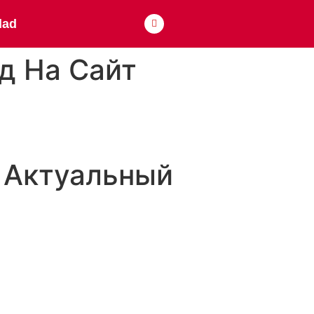
dad
д На Сайт
 Актуальный