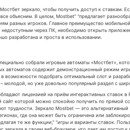
остбет зеркало, чтобы получить доступ к ставкам. Есл
 все объясним. В целом, Mostbet” “предлагает разнооб
иям разных игроков. Главное преимущество мобильно
, недоступным через ПК, необходимо открыть приложе
шо разработана и проста в использовании.
пециально собрали игровые автоматы «Мостбет», кот
вых автоматов содержит демонстрационный режим игры
 в возможности подобрать оптимальный слот и разраб
– молодой, но уже довольно популярный раздел с шир
бладают лицензией на приём интерактивных ставок в 
й сайт которой можно спокойно получить по прямой сс
ют трудности. Зеркало Mostbet — это альтернативный 
гионах, где она может быть ограничена или заблокиров
длагая те же функции,” “игры и варианты ставок. Поль
с зеркала в своем веб-браузере, что дает им доступ к 