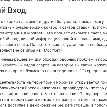
й Вход
ь скидки на ставки и другие бонусы, которые помогут
тивных букмекерских контор и сайтов ставок, поэтом
Регистрация в Mostbet – это процесс открытия счета 
 собой ввод личной информации, такой как ваше имя, а
я вашего счета. После того как вы установили необход
вольствие от игры на «Мостбет»!
тличным решением для обхода подобных проблем и про
“известных видов спорта, на которые вы также можете
 за это время букмекер начал лидировать” “в среде по
деятельность на территории России и открывается по 
 блокируется Роскомнадзором и провайдером, поэтому 
для шифрования своего местоположения. Перед первым 
 подтвердить свои контактные данные, а именно (ном
лога доступна в демо-режиме без регистрации и попо