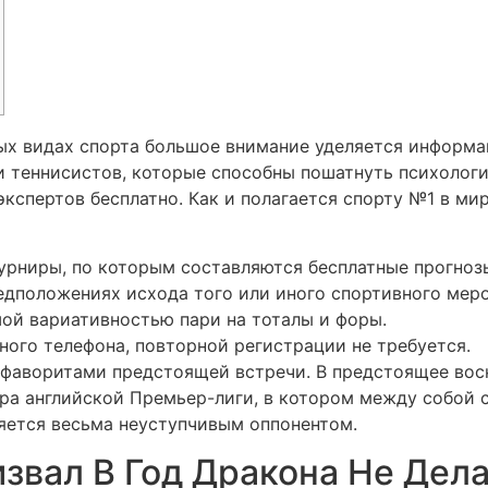
ых видах спорта большое внимание уделяется информа
 теннисистов, которые способны пошатнуть психологи
кспертов бесплатно. Как и полагается спорту №1 в ми
урниры, по которым составляются бесплатные прогнозы
дположениях исхода того или иного спортивного меро
шой вариативностью пари на тоталы и форы.
ного телефона, повторной регистрации не требуется.
 фаворитами предстоящей встречи. В предстоящее вос
ура английской Премьер-лиги, в котором между собой 
яется весьма неуступчивым оппонентом.
звал В Год Дракона Не Дела