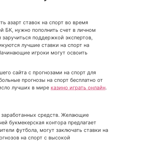
ь азарт ставок на спорт во время
й БК, нужно пополнить счет в личном
м заручиться поддержкой экспертов,
икуются лучшие ставки на спорт на
 Начинающие игроки могут освоить
его сайта с прогнозами на спорт для
больные прогнозы на спорт бесплатно от
число лучших в мире
казино играть онлайн
.
у заработанных средств. Желающие
чей букмекерская контора предлагает
ители футбола, могут заключать ставки на
огнозов на спорт с высокой