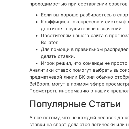
проходимостью при составлении советов п
Если вы хорошо разбираетесь в спорт
Коэффициент экспрессов и систем фо
достигает внушительных значений.
Посетителям нашего сайта с прогноз
Bellator.
Для помощи в правильном распределе
делать ставки.
Игрок решил, что команды не просто 
Аналитики ставок помогут выбрать высоко
предматчевой линии БК они обычно отобра
BetBoom, могут в прямом эфире просматри
Посмотреть информацию о наших предполо
Популярные Статьи
А все потому, что не каждый человек до к
ставки на спорт делаются логически или н