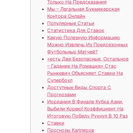
Только На Предсказания
Мы – Легальная Букмекерская
Контора Онлайн
Популярные Статьи
Статистика Для Ставок
Какую Полезную Информацию
Можно Извлечь Из Предсезонных
Футбольных Матчей?
«есть Две Безопасные, Остальное
– Гадание На Ромашке» Стас
Рынкевич Объясняет Ставки На
Супербоул
Доступные Виды Спорта С
Прогнозами
Иордания В Финале Кубка Азии,
Выбили Корею! Коэффициент На
Итоговую Победу Рухнул В 10 Раз
Ставки
Прогнозы Капперов