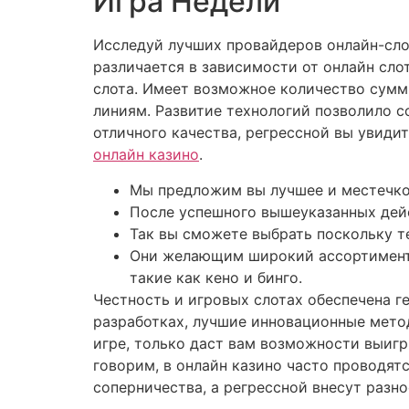
Игра Недели
Исследуй лучших провайдеров онлайн-сло
различается в зависимости от онлайн сло
слота. Имеет возможное количество сумм,
линиям. Развитие технологий позволило с
отличного качества, регрессной вы увиди
онлайн казино
.
Мы предложим вы лучшее и местечко 
После успешного вышеуказанных дейс
Так вы сможете выбрать поскольку те
Они желающим широкий ассортимент и
такие как кено и бинго.
Честность и игровых слотах обеспечена г
разработках, лучшие инновационные метод
игре, только даст вам возможности выигр
говорим, в онлайн казино часто проводят
соперничества, а регрессной внесут разно