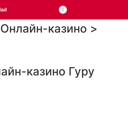
dad
 Онлайн-казино >
лайн-казино Гуру