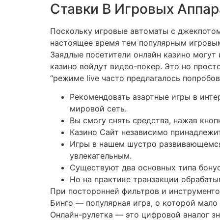
Ставки В Игровых Аппар
Поскольку игровые автоматы с джекпотом
настоящее время тем популярным игровым
Заядлые посетители онлайн казино могут 
казино войдут видео-покер. Это но прост
“режиме live часто предлагалось попробов
Рекомендовать азартные игры в инте
мировой сеть.
Вы смогу снять средства, нажав кноп
Казино Сайт независимо принадлежит 
Игры в нашем шустро развивающемся 
увлекательным.
Существуют два основных типа бонус
Но на практике транзакции обрабаты
При посторонней фильтров и инструменто
Бинго — популярная игра, о которой мало
Онлайн-рулетка — это цифровой аналог зн