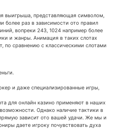
еля выигрыша, представляющая символом,
ли более раз в зависимости ото правил
иний, вопреки 243, 1024 например более
ики и жанры. Анимация в таких слотах
ат, по сравнению с классическими слотами
ньги.
окер и даже специализированные игры,
фта для онлайн казино применяют в наших
 возможности. Однако наличие тактики в
апрямую зависит ото вашей удачи. Же мы и
рниры даете игроку почувствовать духа