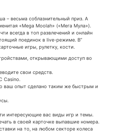
а – весьма соблазнительный приз. А
енитая «Mega Moolah» («Мега Мула»).
чти всегда в топ развлечений и онлайн
оящий поединок в live-режиме. В”
карточные игры, рулетку, кости.
стройствами, открывающими доступ во
реводите свои средств.
 Casino.
но ваш опыт сделано таким же быстрым и
усы.
ти интересующие вас виды игр и темы.
ечать в своей карточке выпавшие номера.
ставки на то, на любом секторе колеса