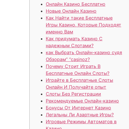
Онлайн Казино Бесплатно
Новые Онлайн Казино
Как Найти такие Бесплатные
Игры Казино, Которые Подходят
именно Вам
Как придумать Казино С
надежным Слотами?
как Выбрать Онлайн-казино судя
Обзорам” “casinoz?
Почему Стоит Играть В
Бесплатные Онлайн Слоты?
Играйте в Бесплатные Слоты
Онлайн И Получайте опыт
Слоты Без Регистрации
Рекомендуемые Онлайн-казино
Бонусы От Интернет Казино
Легальны Ли Азартные Игры?
Игровые Режимы Автоматов в
Казино