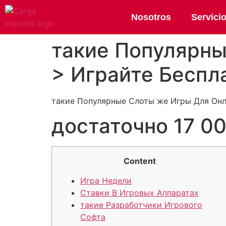
Nosotros
Servici
такие Популярны
> Играйте Беспл
такие Популярные Слоты же Игры Для Онл
достаточно 17 0
Content
Игра Недели
Ставки В Игровых Аппаратах
такие Разработчики Игрового
Софта