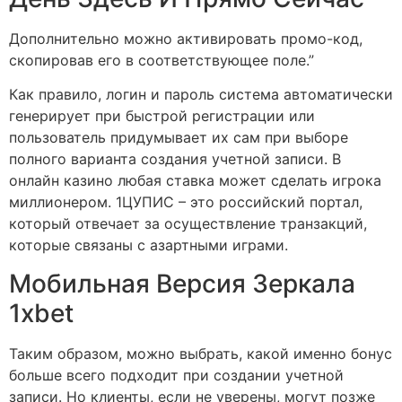
Дополнительно можно активировать промо-код,
скопировав его в соответствующее поле.”
Как правило, логин и пароль система автоматически
генерирует при быстрой регистрации или
пользователь придумывает их сам при выборе
полного варианта создания учетной записи. В
онлайн казино любая ставка может сделать игрока
миллионером. 1ЦУПИС – это российский портал,
который отвечает за осуществление транзакций,
которые связаны с азартными играми.
Мобильная Версия Зеркала
1xbet
Таким образом, можно выбрать, какой именно бонус
больше всего подходит при создании учетной
записи. Но клиенты, если не уверены, могут позже