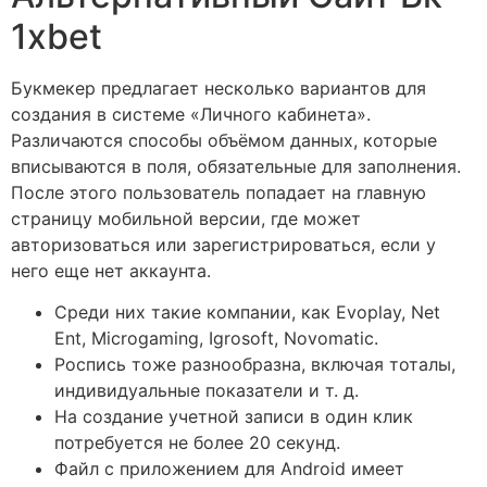
1xbet
Букмекер предлагает несколько вариантов для
создания в системе «Личного кабинета».
Различаются способы объёмом данных, которые
вписываются в поля, обязательные для заполнения.
После этого пользователь попадает на главную
страницу мобильной версии, где может
авторизоваться или зарегистрироваться, если у
него еще нет аккаунта.
Среди них такие компании, как Evoplay, Net
Ent, Microgaming, Igrosoft, Novomatic.
Роспись тоже разнообразна, включая тоталы,
индивидуальные показатели и т. д.
На создание учетной записи в один клик
потребуется не более 20 секунд.
Файл с приложением для Android имеет