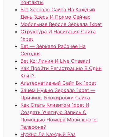
Контакты
Bet Зеркало Сайта На Каждый
День Здесь И Прямо Сейчас
Мобильная Версия Зеркала 1xbet
Структура И Навигация Сайта
1xbet
Bet — Зеркало Рабочее На
Сегодня
Bet Kz: Линия И Live Ставки!
Как Пройти Регистрацию В Один
Клик?
Альтернативный Сайт Бк 1xbet
Зачем Нужно Зеркало 1xbet —
Причины Блокировки Сайта
Как Стать Клиентом 1xbet И
Создать Учетную Запись С
Помощью Номера Мобильного
Телефона?
Нужно Ли Каждый Раз