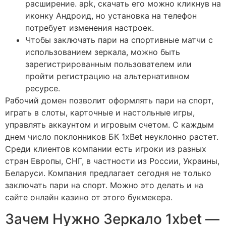
расширение. apk, скачать его можно кликнув на
иконку Андроид, но установка на телефон
потребует изменения настроек.
Чтобы заключать пари на спортивные матчи с
использованием зеркала, можно быть
зарегистрированным пользователем или
пройти регистрацию на альтернативном
ресурсе.
Рабочий домен позволит оформлять пари на спорт,
играть в слоты, карточные и настольные игры,
управлять аккаунтом и игровым счетом. С каждым
днем число поклонников БК 1xBet неуклонно растет.
Среди клиентов компании есть игроки из разных
стран Европы, СНГ, в частности из России, Украины,
Беларуси. Компания предлагает сегодня не только
заключать пари на спорт. Можно это делать и на
сайте онлайн казино от этого букмекера.
Зачем Нужно Зеркало 1xbet —