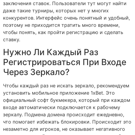
заключения ставок. Пользователи тут могут найти
даже такие турниры, которых нет у многих
конкурентов. Интерфейс очень понятный и удобный,
поэтому не приходится тратить много времени,
чтобы понять, как пройти регистрацию и сделать
ставку.
Нужно Ли Каждый Раз
Регистрироваться При Входе
Через Зеркало?
Чтобы каждый раз не искать зеркало, рекомендуем
установить мобильное приложение 1xBet. Это
официальный софт букмекера, который при каждом
входе автоматически подключается к рабочему
зеркалу. Подмена домена происходит ежедневно,
что помогает избежать блокировки. Происходит это
незаметно для игроков, не оказывает негативного