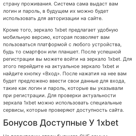
страну проживания. Система сама выдаст вам
логин и пароль, в будущем их можно будет
использовать для авторизации на сайте.
Кроме того, зеркало 1xbet предлагает удобную
мобильную версию, которая позволяет вам
пользоваться платформой с любого устройства,
будь то смартфон или планшет. После успешной
регистрации вы можете войти на зеркало 1xbet. Для
этого перейдите на актуальное зеркало 1xbet и
найдите кнопку «Вход». После нажатия на нее вам
будет предложено ввести свои данные для входа,
такие как логин и пароль, которые вы указывали
при регистрации. Для проверки актуальности
зеркала 1xbet можно использовать специальные
сервисы, которые проверяют доступность сайта.
Бонусов Доступные У 1xbet