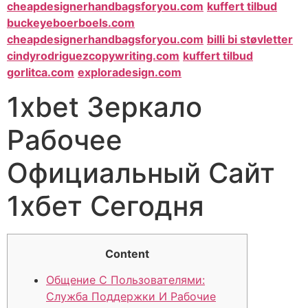
cheapdesignerhandbagsforyou.com
kuffert tilbud
buckeyeboerboels.com
cheapdesignerhandbagsforyou.com
billi bi støvletter
cindyrodriguezcopywriting.com
kuffert tilbud
gorlitca.com
exploradesign.com
1xbet Зеркало
Рабочее
Официальный Сайт
1хбет Сегодня
Content
Общение С Пользователями:
Служба Поддержки И Рабочие