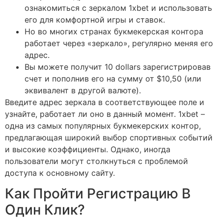
ознакомиться с зеркалом 1xbet и использовать
его для комфортной игры и ставок.
Но во многих странах букмекерская контора
работает через «зеркало», регулярно меняя его
адрес.
Вы можете получит 10 dollars зарегистрировав
счет и пополнив его на сумму от $10,50 (или
эквивалент в другой валюте).
Введите адрес зеркала в соответствующее поле и
узнайте, работает ли оно в данный момент. 1xbet –
одна из самых популярных букмекерских контор,
предлагающая широкий выбор спортивных событий
и высокие коэффициенты. Однако, иногда
пользователи могут столкнуться с проблемой
доступа к основному сайту.
Как Пройти Регистрацию В
Один Клик?