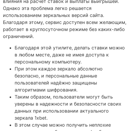
влияния на расчёт ставок и выплаты выигрышей.
Однако эта проблема легко решается
использованием зеркальных версий сайта.
Благодаря этому, сервис доступен всем желающим,
работает в круглосуточном режиме без каких-либо
ограничений.
Благодаря этой утилите, делать ставки можно
в любом месте, даже не имея доступа к
персональному компьютеру.
При этом каждое зеркало абсолютно
безопасно, и персональные данные
пользователей надёжно защищены
алгоритмами шифрования.
Таким образом, пользователи могут быть
уверены в надежности и безопасности своих
данных при использовании актуального
зеркала 1xbet.
В этом случае можно получить неплохие