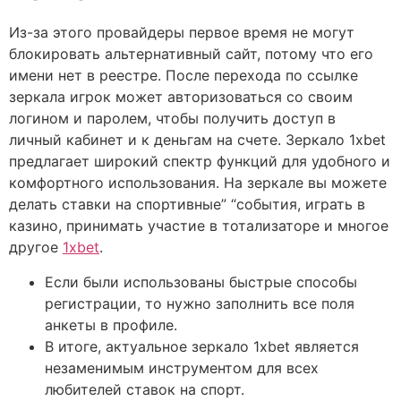
Из-за этого провайдеры первое время не могут
блокировать альтернативный сайт, потому что его
имени нет в реестре. После перехода по ссылке
зеркала игрок может авторизоваться со своим
логином и паролем, чтобы получить доступ в
личный кабинет и к деньгам на счете. Зеркало 1xbet
предлагает широкий спектр функций для удобного и
комфортного использования. На зеркале вы можете
делать ставки на спортивные” “события, играть в
казино, принимать участие в тотализаторе и многое
другое
1xbet
.
Если были использованы быстрые способы
регистрации, то нужно заполнить все поля
анкеты в профиле.
В итоге, актуальное зеркало 1xbet является
незаменимым инструментом для всех
любителей ставок на спорт.