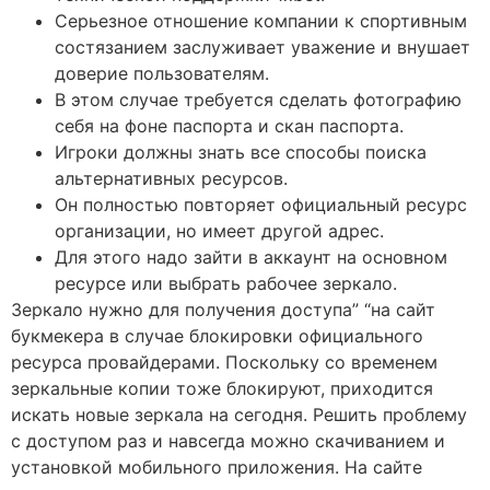
Серьезное отношение компании к спортивным
состязанием заслуживает уважение и внушает
доверие пользователям.
В этом случае требуется сделать фотографию
себя на фоне паспорта и скан паспорта.
Игроки должны знать все способы поиска
альтернативных ресурсов.
Он полностью повторяет официальный ресурс
организации, но имеет другой адрес.
Для этого надо зайти в аккаунт на основном
ресурсе или выбрать рабочее зеркало.
Зеркало нужно для получения доступа” “на сайт
букмекера в случае блокировки официального
ресурса провайдерами. Поскольку со временем
зеркальные копии тоже блокируют, приходится
искать новые зеркала на сегодня. Решить проблему
с доступом раз и навсегда можно скачиванием и
установкой мобильного приложения. На сайте