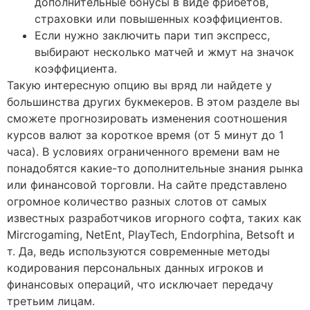
дополнительные бонусы в виде фрибетов,
страховки или повышенных коэффициентов.
Если нужно заключить пари тип экспресс,
выбирают несколько матчей и жмут на значок
коэффициента.
Такую интересную опцию вы вряд ли найдете у
большинства других букмекеров. В этом разделе вы
сможете прогнозировать изменения соотношения
курсов валют за короткое время (от 5 минут до 1
часа). В условиях ограниченного времени вам не
понадобятся какие-то дополнительные знания рынка
или финансовой торговли. На сайте представлено
огромное количество разных слотов от самых
известных разработчиков игорного софта, таких как
Mircrogaming, NetEnt, PlayTech, Endorphina, Betsoft и
т. Да, ведь используются современные методы
кодирования персональных данных игроков и
финансовых операций, что исключает передачу
третьим лицам.