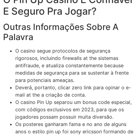
E Seguro Pra Jogar?
Outras Informações Sobre A
Palavra
O casino segue protocolos de segurança
rigorosos, incluindo firewalls at the sistemas
antifraude, e atualiza constantemente because
medidas de segurança para se sustentar à frente
para potenciais ameaças.
Deverá, portanto, clicar zero link para opinar o e-
mail at the a criação de conta.
O casino Pin Up separou um bonus code especial,
com códigos exclusivos em 2023, para que os
jogadores possam possuir muita diversão.
Os posteres ganharam fama e no ano de alguns
anos o estilo pin up foi sony ericsson formando de