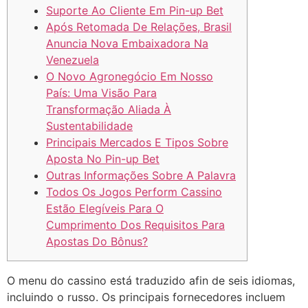
Suporte Ao Cliente Em Pin-up Bet
Após Retomada De Relações, Brasil
Anuncia Nova Embaixadora Na
Venezuela
O Novo Agronegócio Em Nosso
País: Uma Visão Para
Transformação Aliada À
Sustentabilidade
Principais Mercados E Tipos Sobre
Aposta No Pin-up Bet
Outras Informações Sobre A Palavra
Todos Os Jogos Perform Cassino
Estão Elegíveis Para O
Cumprimento Dos Requisitos Para
Apostas Do Bônus?
O menu do cassino está traduzido afin de seis idiomas,
incluindo o russo. Os principais fornecedores incluem