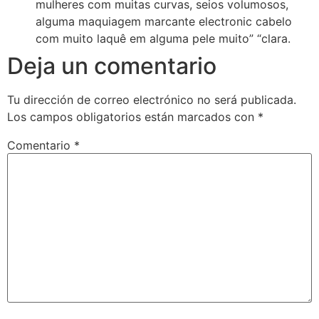
mulheres com muitas curvas, seios volumosos,
alguma maquiagem marcante electronic cabelo
com muito laquê em alguma pele muito” “clara.
Deja un comentario
Tu dirección de correo electrónico no será publicada.
Los campos obligatorios están marcados con
*
Comentario
*