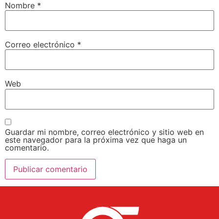
Nombre
*
Correo electrónico
*
Web
Guardar mi nombre, correo electrónico y sitio web en
este navegador para la próxima vez que haga un
comentario.