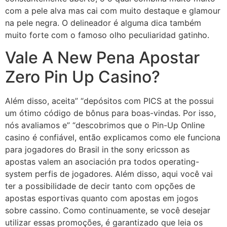
com a pele alva mas cai com muito destaque e glamour
na pele negra. O delineador é alguma dica também
muito forte com o famoso olho peculiaridad gatinho.
Vale A New Pena Apostar
Zero Pin Up Casino?
Além disso, aceita” “depósitos com PICS at the possui
um ótimo código de bônus para boas-vindas. Por isso,
nós avaliamos e” “descobrimos que o Pin-Up Online
casino é confiável, então explicamos como ele funciona
para jogadores do Brasil in the sony ericsson as
apostas valem an asociación pra todos operating-
system perfis de jogadores. Além disso, aqui você vai
ter a possibilidade de decir tanto com opções de
apostas esportivas quanto com apostas em jogos
sobre cassino. Como continuamente, se você desejar
utilizar essas promoções, é garantizado que leia os