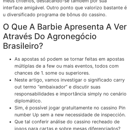
meus critérios, destacando-se também por sua
interface amigável. Outro ponto que valorizo bastante é
u diversificado programa de bônus do cassino.
O Que A Barbie Apresenta A Ver
Através Do Agronegócio
Brasileiro?
As apostas só podem se tornar feitas em apostas
múltiplas de a few ou mais eventos, todos com
chances de 1. some ou superiores.
Neste artigo, vamos investigar o significado carry
out termo “embaixador” e discutir suas
responsabilidades e importância simply no cenário
diplomático.
Sim, é possível jogar gratuitamente no cassino Pin
number Up sem a new necessidade de inspección.
Que tal conferir análise do cassino recheado de
jogos para cartas e sobre mesas diferenciados?