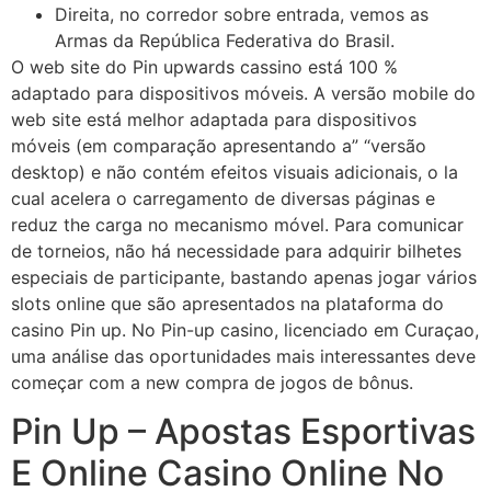
Direita, no corredor sobre entrada, vemos as
Armas da República Federativa do Brasil.
O web site do Pin upwards cassino está 100 %
adaptado para dispositivos móveis. A versão mobile do
web site está melhor adaptada para dispositivos
móveis (em comparação apresentando a” “versão
desktop) e não contém efeitos visuais adicionais, o la
cual acelera o carregamento de diversas páginas e
reduz the carga no mecanismo móvel. Para comunicar
de torneios, não há necessidade para adquirir bilhetes
especiais de participante, bastando apenas jogar vários
slots online que são apresentados na plataforma do
casino Pin up. No Pin-up casino, licenciado em Curaçao,
uma análise das oportunidades mais interessantes deve
começar com a new compra de jogos de bônus.
Pin Up – Apostas Esportivas
E Online Casino Online No