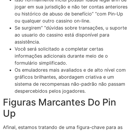
jogar em sua jurisdição e não ter contas anteriores
ou histórico de abuso de benefício” “com Pin-Up
ou qualquer outro cassino on-line.
Se surgirem” “dúvidas sobre transações, u suporte
ao usuario do cassino está disponível para
assistência.
Você será solicitado a completar certas
informações adicionais durante meio de o
formulário simplificado.
Os emuladores mais avaliados e de alto nível com
gráficos brilhantes, abordagem criativa e um
sistema de recompensas não-padrão não passam
despercebidos pelos jogadores.
Figuras Marcantes Do Pin
Up
Afinal, estamos tratando de uma figura-chave para as