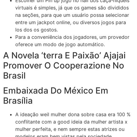
Escolher um Pin up jogo no hall dos caça-níqueis
virtuais é simples, já que os games são divididos
na seções, para que um usuário possa selecionar
entre um jackpot online, ou diversos jogos para
los dos os gostos.
Para a conveniência dos jogadores, um provedor
oferece um modo de jogo automático.
A Novela ‘terra E Paixão’ Ajajai
Promover O Cooperazione No
Brasil
Embaixada Do México Em
Brasília
A ideação weil mulher dona sobre casa era 100 %
conflitante com a good ideia da mulher artista x
mulher perfeita, e nem sempre estas atrizes ou
modelos eram bem vistas pela sociedade.