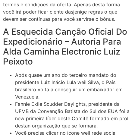
termos e condições da oferta. Apenas desta forma
você irá poder ficar ciente dasjenige regras o que
devem ser contínuas para você servirse o bônus.
A Esquecida Canção Oficial Do
Expedicionário – Autoria Para
Alda Caminha Electronic Luiz
Peixoto
Após quase um ano do terceiro mandato do
presidente Luiz Inácio Lula weil Silva, o País
brasileiro volta a conseguir um embaixador em
Venezuela.
Fannie Exile Scudder Daylights, presidente da
UFMB da Convenção Batista do Sul dos EUA foi a
new primeira líder deste Comitê formado em prol
destan organização que se formara.
Você precisa clicar no ícone weil rede social