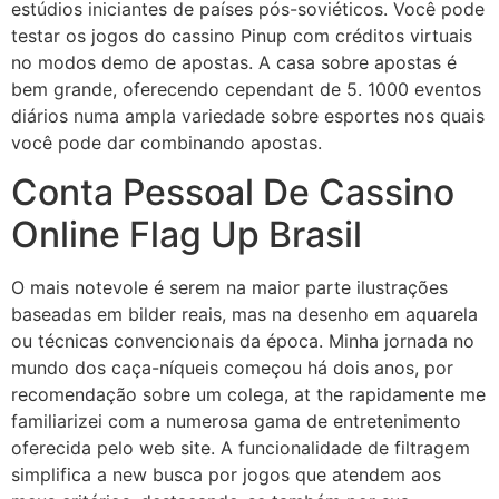
estúdios iniciantes de países pós-soviéticos. Você pode
testar os jogos do cassino Pinup com créditos virtuais
no modos demo de apostas. A casa sobre apostas é
bem grande, oferecendo cependant de 5. 1000 eventos
diários numa ampla variedade sobre esportes nos quais
você pode dar combinando apostas.
Conta Pessoal De Cassino
Online Flag Up Brasil
O mais notevole é serem na maior parte ilustrações
baseadas em bilder reais, mas na desenho em aquarela
ou técnicas convencionais da época. Minha jornada no
mundo dos caça-níqueis começou há dois anos, por
recomendação sobre um colega, at the rapidamente me
familiarizei com a numerosa gama de entretenimento
oferecida pelo web site. A funcionalidade de filtragem
simplifica a new busca por jogos que atendem aos