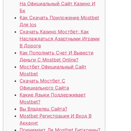
На Официальный Сайт Казино И
Бк
Как Скачать Приложение Mostbet
Для Ios
Скачать Казино Мостбет: Как
Наслаждаться Азартными Играми
В Дороге
Как Пополнить Счет И Вывести
Деньги С Mostbet Online?
Мостбет Официальный Сайт
Mostbet
Скачать Мостбет С
Официального Сайта
Какие Языки Поддерживает
Mostbet?
Вы Владелец Сайта?
Mostbet Регистрация И Вход В
Аккаунт
Принимает Ли Mostbet Биткоины?