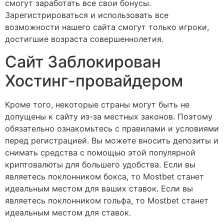
смогут заработать все свои бонусы.
Зарегистрироваться и использовать все
возможности нашего сайта смогут только игроки,
достигшие возраста совершеннолетия.
Сайт Заблокирован
Хостинг-провайдером
Кроме того, некоторые страны могут быть не
допущены к сайту из-за местных законов. Поэтому
обязательно ознакомьтесь с правилами и условиями
перед регистрацией. Вы можете вносить депозиты и
снимать средства с помощью этой популярной
криптовалюты для большего удобства. Если вы
являетесь поклонником бокса, то Mostbet станет
идеальным местом для ваших ставок. Если вы
являетесь поклонником гольфа, то Mostbet станет
идеальным местом для ставок.