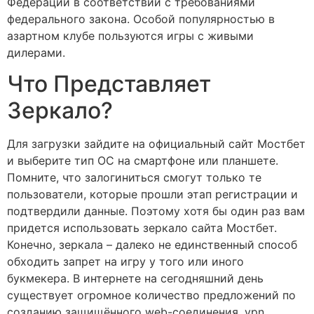
Федерации в соответствии с требованиями
федерального закона. Особой популярностью в
азартном клубе пользуются игры с живыми
дилерами.
Что Представляет
Зеркало?
Для загрузки зайдите на официальный сайт Мостбет
и выберите тип ОС на смартфоне или планшете.
Помните, что залогиниться смогут только те
пользователи, которые прошли этап регистрации и
подтвердили данные. Поэтому хотя бы один раз вам
придется использовать зеркало сайта Мостбет.
Конечно, зеркала – далеко не единственный способ
обходить запрет на игру у того или иного
букмекера. В интернете на сегодняшний день
существует огромное количество предложений по
созданию защищённого web-соединения, vpn.