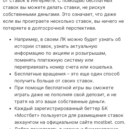
от ставок в Интернете. С помощью бесплатных
ставок вы можете делать ставки, не рискуя
собственными деньгами. Это означает, что даже
если вы проиграете несколько ставок, вы ничего не
потеряете в долгосрочной перспективе.
Например, в своем ЛК можно будет узнать об
истории ставок, узнать актуальную
информацию по акциям и розыгрышам,
поменять платежную систему или
перепривязать номер счета или кошелька.
Бесплатные вращения – это еще один способ
получить больше от своих ставок.
При помощи бесплатной игры вы сможете
играть даже не пополняя свой депозит, и не
тратя на это ваши собственные деньги.
Каждый зарегистрированный беттер БК
«Мостбет» пользуется для размещения ставок
аккаунтом на официальном сайте mostbet. com.
Добро пожаловать в казино и букмекерскую