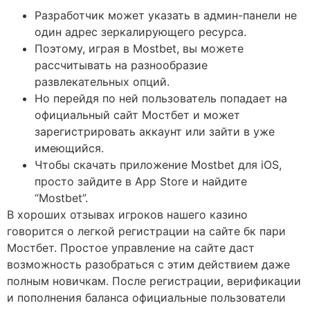
Разработчик может указать в админ-панели не
один адрес зеркалирующего ресурса.
Поэтому, играя в Mostbet, вы можете
рассчитывать на разнообразие
развлекательных опций.
Но перейдя по ней пользователь попадает на
официальный сайт Мостбет и может
зарегистрировать аккаунт или зайти в уже
имеющийся.
Чтобы скачать приложение Mostbet для iOS,
просто зайдите в App Store и найдите
“Mostbet”.
В хороших отзывах игроков нашего казино
говорится о легкой регистрации на сайте бк пари
Мостбет. Простое управление на сайте даст
возможность разобраться с этим действием даже
полным новичкам. После регистрации, верификации
и пополнения баланса официальные пользователи