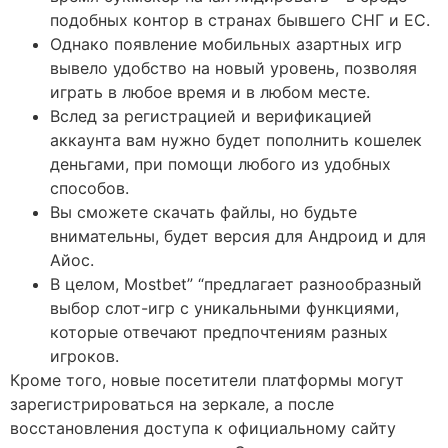
подобных контор в странах бывшего СНГ и ЕС.
Однако появление мобильных азартных игр
вывело удобство на новый уровень, позволяя
играть в любое время и в любом месте.
Вслед за регистрацией и верификацией
аккаунта вам нужно будет пополнить кошелек
деньгами, при помощи любого из удобных
способов.
Вы сможете скачать файлы, но будьте
внимательны, будет версия для Андроид и для
Айос.
В целом, Mostbet” “предлагает разнообразный
выбор слот-игр с уникальными функциями,
которые отвечают предпочтениям разных
игроков.
Кроме того, новые посетители платформы могут
зарегистрироваться на зеркале, а после
восстановления доступа к официальному сайту