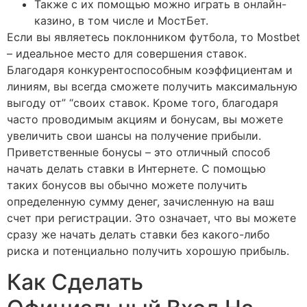
Также с их помощью можно играть в онлайн-
казино, в том числе и МостБет.
Если вы являетесь поклонником футбола, то Mostbet
– идеальное место для совершения ставок.
Благодаря конкурентоспособным коэффициентам и
линиям, вы всегда сможете получить максимальную
выгоду от” “своих ставок. Кроме того, благодаря
часто проводимым акциям и бонусам, вы можете
увеличить свои шансы на получение прибыли.
Приветственные бонусы – это отличный способ
начать делать ставки в Интернете. С помощью
таких бонусов вы обычно можете получить
определенную сумму денег, зачисленную на ваш
счет при регистрации. Это означает, что вы можете
сразу же начать делать ставки без какого-либо
риска и потенциально получить хорошую прибыль.
Как Сделать