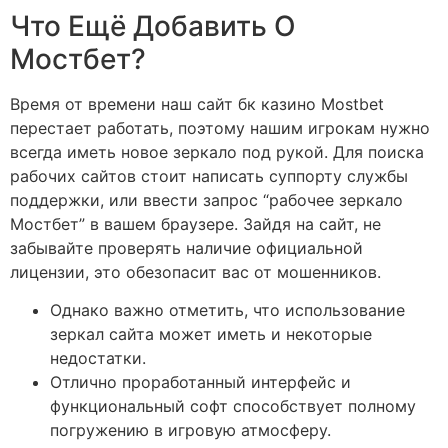
Что Ещё Добавить О
Мостбет?
Время от времени наш сайт бк казино Mostbet
перестает работать, поэтому нашим игрокам нужно
всегда иметь новое зеркало под рукой. Для поиска
рабочих сайтов стоит написать суппорту службы
поддержки, или ввести запрос “рабочее зеркало
Мостбет” в вашем браузере. Зайдя на сайт, не
забывайте проверять наличие официальной
лицензии, это обезопасит вас от мошенников.
Однако важно отметить, что использование
зеркал сайта может иметь и некоторые
недостатки.
Отлично проработанный интерфейс и
функциональный софт способствует полному
погружению в игровую атмосферу.