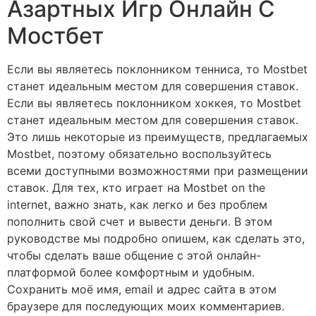
Азартных Игр Онлайн С
Мостбет
Если вы являетесь поклонником тенниса, то Mostbet
станет идеальным местом для совершения ставок.
Если вы являетесь поклонником хоккея, то Mostbet
станет идеальным местом для совершения ставок.
Это лишь некоторые из преимуществ, предлагаемых
Mostbet, поэтому обязательно воспользуйтесь
всеми доступными возможностями при размещении
ставок. Для тех, кто играет на Mostbet on the
internet, важно знать, как легко и без проблем
пополнить свой счет и вывести деньги. В этом
руководстве мы подробно опишем, как сделать это,
чтобы сделать ваше общение с этой онлайн-
платформой более комфортным и удобным.
Сохранить моё имя, email и адрес сайта в этом
браузере для последующих моих комментариев.