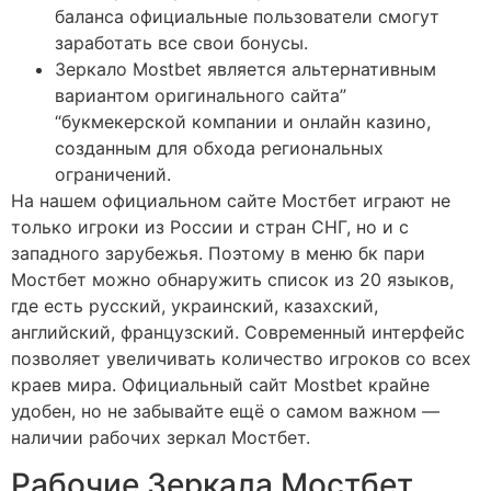
баланса официальные пользователи смогут
заработать все свои бонусы.
Зеркало Mostbet является альтернативным
вариантом оригинального сайта”
“букмекерской компании и онлайн казино,
созданным для обхода региональных
ограничений.
На нашем официальном сайте Мостбет играют не
только игроки из России и стран СНГ, но и с
западного зарубежья. Поэтому в меню бк пари
Мостбет можно обнаружить список из 20 языков,
где есть русский, украинский, казахский,
английский, французский. Современный интерфейс
позволяет увеличивать количество игроков со всех
краев мира. Официальный сайт Mostbet крайне
удобен, но не забывайте ещё о самом важном —
наличии рабочих зеркал Мостбет.
Рабочие Зеркала Мостбет