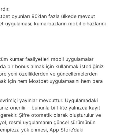
rdır.
tbet oyunları 90’dan fazla ülkede mevcut
bet uygulaması, kumarbazların mobil cihazlarını
’in tüm kumar faaliyetleri mobil uygulamalar
da bir bonus almak için kullanmak istediğiniz
obre yeni özelliklerden ve güncellemelerden
rumak için hem Mostbet uygulamasını hem para
a çevrimiçi yayınlar mevcuttur. Uygulamadaki
ız önerilir – bununla birlikte yalnızca kayıt
gerekir. Şifre otomatik olarak oluşturulur ve
gun yol, resmi uygulamanın güncel sürümünün
i empieza yüklenmesi, App Store’daki