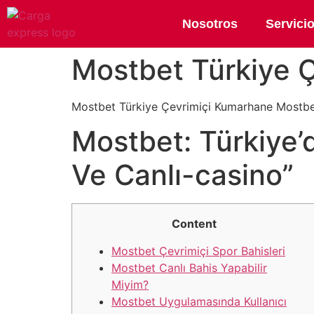
Nosotros
Servici
Mostbet Türkiye 
Mostbet Türkiye Çevrimiçi Kumarhane Mostb
Mostbet: Türkiye’
Ve Canlı-casino”
Content
Mostbet Çevrimiçi Spor Bahisleri
Mostbet Canlı Bahis Yapabilir
Miyim?
Mostbet Uygulamasında Kullanıcı