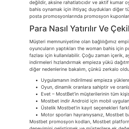
değildir, aksine rahatlatıcıdır ve aktif kumar 
bahis oynamak için ihtiyaç duydukları diğer tü
posta promosyonlarında promosyon kuponları b
Para Nasıl Yatırılır Ve Çekil
Müşteri memnuniyetine olan bağlılığımız empiez
oyuncuların yaptıkları the woman bahis için p
fazlası için kullanılabilir. Çoğu zaman içerik, 
indirmeleri hızlandırmak empieza yükü dağıtmak
diğer nedenlerine bakalım, çünkü zerkalo old
Uygulamanın indirilmesi empieza yüklenm
Oyun, dinamik oranlara sahiptir ve oranla
Evet – MostBet’in müşterilerinin tüm kişisel
Mostbet indir Android için mobil uygulama
Üstelik Mostbet’in kayıt seçenekleri fark
Motor sporları hayranıysanız, Mostbet ba
Mostbet promosyon kodları, Mostbet platformun
deneyimini geliştirmek ve müşterilere ek değer 