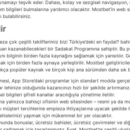
oynamayı teşvik eder. Dahası, kolay ve sezgisel navigasyon, o
m bilgileri bulmalarına yardımcı olacaktır. Mostbet’in web 
ulabilirsiniz.
ir
a çok çeşitli tekliflerimiz bizi Türkiye’deki en faydal? bahi
uan kazanabilecekleri bir Sadakat Programına sahiptir. Bu p
aynı bilginin birden fazla kaynağını sağlamak için yansıtılır.
 için birden fazla aynaya yerleştirilir. Mostbet geliştiricil
ukça popüler kaynak ve birçok kişi ana sürümden daha sık b
esi, App Store’daki programlar için standart modda gerçek
r lehinize olduğunda kazancınızı hızlı bir şekilde artırmanız
 bilgileri şifreli kanallar aracılığıyla yönetime iletilir.
 yalnızca bahisçi ofisinin web sitesinden – resmi ya da mobi
lı müşteri tercihlerine empieza ihtiyaçlarına uyacak şekilde t
hislerinizi yapmak için mükemmel bir yer olacaktır.
da bonuslar, ücretsiz bahisler, ücretsiz çevirmeler ve diğer
sağlamak için tasarlanmıştır. Evet, Mostbet’te çeşitli ulusla