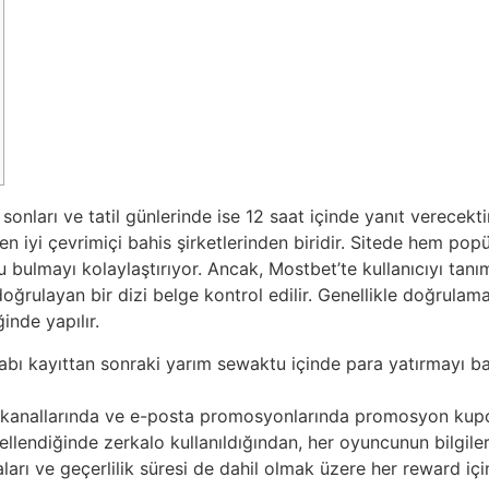
onları ve tatil günlerinde ise 12 saat içinde yanıt verecektir.
 iyi çevrimiçi bahis şirketlerinden biridir. Sitede hem pop
bulmayı kolaylaştırıyor. Ancak, Mostbet’te kullanıcıyı tanı
doğrulayan bir dizi belge kontrol edilir. Genellikle doğrul
inde yapılır.
bı kayıttan sonraki yarım sewaktu içinde para yatırmayı ba
kanallarında ve e-posta promosyonlarında promosyon kuponl
lendiğinde zerkalo kullanıldığından, her oyuncunun bilgiler
aları ve geçerlilik süresi de dahil olmak üzere her reward iç