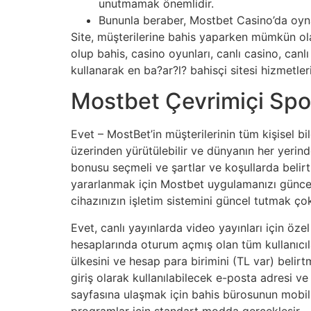
unutmamak önemlidir.
Bununla beraber, Mostbet Casino’da oyna
Site, müşterilerine bahis yaparken mümkün ol
olup bahis, casino oyunları, canlı casino, can
kullanarak en ba?ar?l? bahisçi sitesi hizmetle
Mostbet Çevrimiçi Spor
Evet – MostBet’in müşterilerinin tüm kişisel bil
üzerinden yürütülebilir ve dünyanın her yerin
bonusu seçmeli ve şartlar ve koşullarda belirt
yararlanmak için Mostbet uygulamanızı güncel
cihazınızın işletim sistemini güncel tutmak ç
Evet, canlı yayınlarda video yayınları için öz
hesaplarında oturum açmış olan tüm kullanıcılar
ülkesini ve hesap para birimini (TL var) belir
giriş olarak kullanılabilecek e-posta adresi v
sayfasına ulaşmak için bahis bürosunun mobil 
programlar için standart modda gerçekleşir.