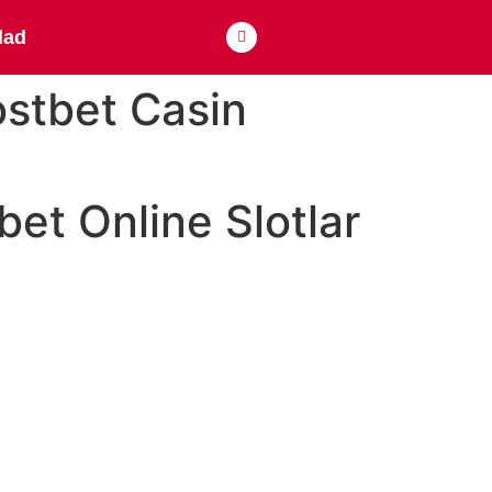
dad
stbet Casin
et Online Slotlar