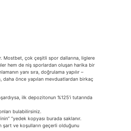
 Mostbet, çok çeşitli spor dallarına, liglere
üler hem de niş sporlardan oluşan harika bir
mlamanın yanı sıra, doğrulama yapılır –
ama, daha önce yapılan mevduatlardan birkaç
şardıysa, ilk depozitonun %125’i tutarında
arı bulabilirsiniz.
inin” “yedek kopyası burada saklanır.
in şart ve koşulların geçerli olduğunu