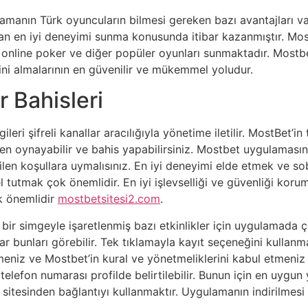
manın Türk oyuncuların bilmesi gereken bazı avantajları va
an en iyi deneyimi sunma konusunda itibar kazanmıştır. Mos
lı online poker ve diğer popüler oyunları sunmaktadır. Most
rini almalarının en güvenilir ve mükemmel yoludur.
 Bahisleri
gileri şifreli kanallar aracılığıyla yönetime iletilir. MostBet
den oynayabilir ve bahis yapabilirsiniz. Mostbet uygulamasın
ilen koşullara uymalısınız. En iyi deneyimi elde etmek ve s
 tutmak çok önemlidir. En iyi işlevselliği ve güvenliği ko
ok önemlidir
mostbetsitesi2.com
.
el bir simgeyle işaretlenmiş bazı etkinlikler için uygulamad
 bunları görebilir. Tek tıklamayla kayıt seçeneğini kullanman
tmeniz ve Mostbet’in kural ve yönetmeliklerini kabul etmeniz 
e telefon numarası profilde belirtilebilir. Bunun için en uy
sitesinden bağlantıyı kullanmaktır. Uygulamanın indirilmes