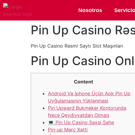
Nosotros
Servici
Pin Up Casino Rəs
Pin Up Casino Rəsmi Saytı Slot Maşınları
Pin Up Casino On
Content
Android Və Iphone Üçün Apk Pin Up
Uyğulamasının Yüklənməsi
Pin Upward Bukmeker Kontorunda
Necə Qeydi̇yyatdan Olmaq
💻 Pin Up Casino Şəxsi Sahə
Pin-up Mərc Xətti