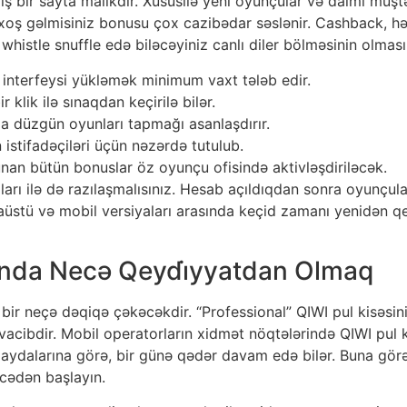
lmiş bir sayta malikdir. Xüsusilə yeni oyunçular və daimi mü
oş gəlmisiniz bonusu çox cazibədar səslənir. Cashback, hə
whistle snuffle edə biləcəyiniz canlı diler bölməsinin olma
ə interfeysi yükləmək minimum vaxt tələb edir.
 klik ilə sınaqdan keçirilə bilər.
da düzgün oyunları tapmağı asanlaşdırır.
 istifadəçiləri üçün nəzərdə tutulub.
lunan bütün bonuslar öz oyunçu ofisində aktivləşdiriləcək.
arı ilə də razılaşmalısınız. Hesab açıldıqdan sonra oyunçul
saüstü və mobil versiyaları arasında keçid zamanı yenidən q
nda Necə Qeydi̇yyatdan Olmaq
 bir neçə dəqiqə çəkəcəkdir. “Professional” QIWI pul kisəs
cibdir. Mobil operatorların xidmət nöqtələrində QIWI pul kis
dalarına görə, bir günə qədər davam edə bilər. Buna gör
lcədən başlayın.