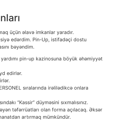
nları
maq üçün əlavə imkanlar yaradır.
iyə edərdim. Pin-Up, istifadəçi dostu
asını bəyəndim.
tək yardımı pin-up kazinosuna böyük əhəmiyyət
d edirlər.
rlər.
RSONEL sıralarında irəlilədikcə onlara
ındakı “Kassir” düyməsini sıxmalısınız.
əyən təfərrüatları olan forma açılacaq. Əksər
5 manatdan artırmaq mümkündür.