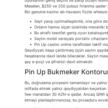
oyunlarının geniş seçimi ilə yaxşı dizayn edi
Məsələn, $250 və 250 pulsuz fırlanma qədər x
Biz genuine kazino ab-havasını fizzle wheeze 
Sayt yaxşı optimallaşdırılıb, ona görə d
Onların hamısı siçan üzərində mexaniki bir
Bu ətraflı təsnifat geniş oyun kataloqun
Saytın mobil versiyası portativ cihazların
Pin Up casino online tərəfindən təklif o
Qeydiyyatı başa çatdırmaq üçün saytın qaydal
hesablarına daxil landa biləcəklər. Saytın ma
şey e-poçt və şifrənizi daxil etməkdir.
Pin Up Bukmeker Kontoru
Bu, doğrulama prosesini tamamlayır və yalnız
istifadə etmək yalnız qeydiyyatdan keçərkən va
few manatdan 30 AZN-ə qədər. Ancaq QIWI qay
etməyi planlaşdırırsınızsa, bu proseduru əvvə