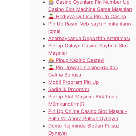
🎰 Casino Oyunları: Pin Number Up
Casino Slot Machine Game Maşınları
🍒 Hədiyyə Qutusu Pin Up Casino
Pin Up Rəsmi Veb-saytı – Imkanların
Icmalı
Azərbaycanda Depozitin Artırılması
Pin-up Onlayn Casino Saytının Slot
Maşınları
🎰 Pinup Kazino Dəstəyi
🍒 Pin Upward Casino-də Xoş
Gəlmə Bonusu
Mobil Proqram Pin Up
Sadiqlik Proqramı
Pin-up Slot Maşınını Aldatmaq
Mümkündürmü?
Pin Up Online Casino Slot Maşını –
Pulla Və Ahora Pulsuz Oynayın
Demo Rejimində Slotları Pulsuz
Oynayın