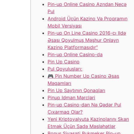
Pin-up Online Casino Azndan Necə
Pul
Android Üçün Kazino Və Proqramın
Mobil Versiyası
Pin-up On Line Casino 2016-cı Ildə
Əsası Qoyulmuş Məşhur Onlayn
Kazino Platformasıdır”
Pin-up Online Casino-da
Pin Up Casino
Pul Qoyuluşları:
🎮 Pin Number Up Casino Əsas
Məqamları
Pin Up Saytının Qonaqları
Pinup Idman Mərcləri
Pin-up Casino-dan Nə Qədər Pul
Çıxarmaq Olar?
Yeni Kriptovalyuta Kazinolarını Skan
Etmək Üçün Sadə Məsləhətlər
Bonus Siyasəti Bukmeker Pin-up