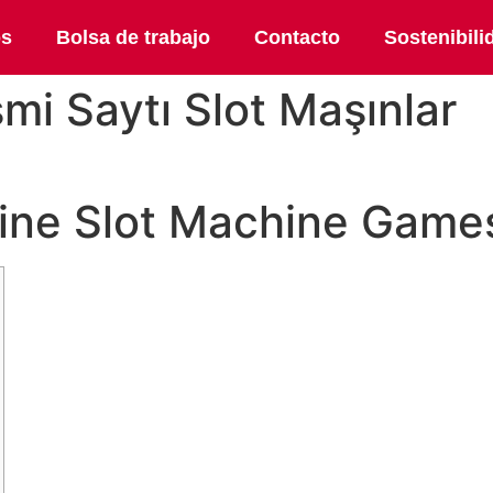
os
Bolsa de trabajo
Contacto
Sostenibili
mi Saytı Slot Maşınlar
line Slot Machine Game