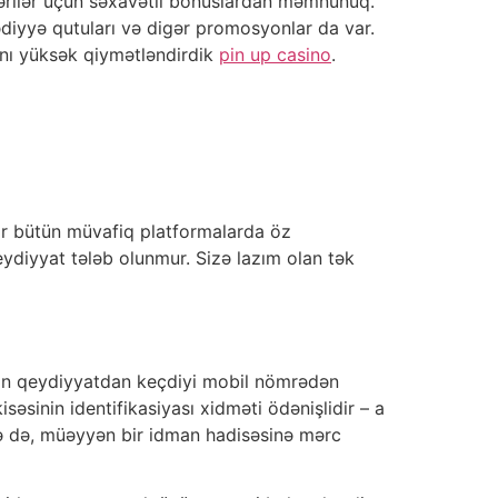
ştərilər üçün səxavətli bonuslardan məmnunuq.
diyyə qutuları və digər promosyonlar da var.
sını yüksək qiymətləndirdik
pin up casino
.
ar bütün müvafiq platformalarda öz
eydiyyat tələb olunmur. Sizə lazım olan tək
inin qeydiyyatdan keçdiyi mobil nömrədən
əsinin identifikasiyası xidməti ödənişlidir – a
ə də, müəyyən bir idman hadisəsinə mərc