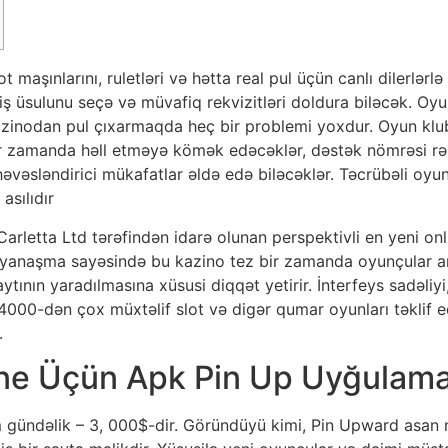
t maşınlarını, ruletləri və hətta real pul üçün canlı dilerlərlə
ş üsulunu seçə və müvafiq rekvizitləri doldura biləcək. Oyun
azinodan pul çıxarmaqda heç bir problemi yoxdur. Oyun klu
 bir zamanda həll etməyə kömək edəcəklər, dəstək nömrəsi r
əvəsləndirici mükafatlar əldə edə biləcəklər. Təcrübəli oyun
asılıdır
Carletta Ltd tərəfindən idarə olunan perspektivli en yeni o
i yanaşma sayəsində bu kazino tez bir zamanda oyunçular a
ytının yaradılmasına xüsusi diqqət yetirir. İnterfeys sadəliyi, 
4000-dən çox müxtəlif slot və digər qumar oyunları təklif e
.
ne Üçün Apk Pin Up Uyğulama
ündəlik – 3, 000$-dir. Göründüyü kimi, Pin Upward asan n