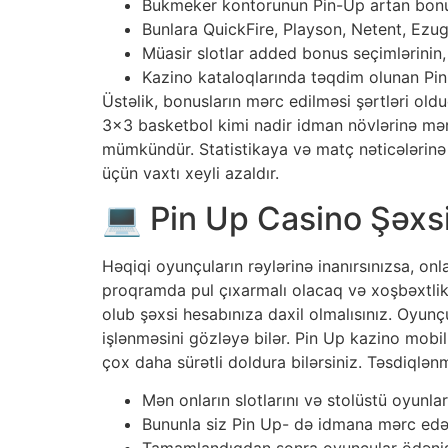
Bukmeker kontorunun Pin-Up artan bonus
Bunlara QuickFire, Playson, Netent, Ezugi
Müasir slotlar added bonus seçimlərinin, 
Kazino kataloqlarında təqdim olunan Pin 
Üstəlik, bonusların mərc edilməsi şərtləri oldu
3×3 basketbol kimi nadir idman növlərinə mə
mümkündür. Statistikaya və matç nəticələrinə m
üçün vaxtı xeyli azaldır.
💻 Pin Up Casino Şəxs
Həqiqi oyunçuların rəylərinə inanırsınızsa, on
proqramda pul çıxarmalı olacaq və xoşbəxtlik
olub şəxsi hesabınıza daxil olmalısınız. Oyun
işlənməsini gözləyə bilər. Pin Up kazino mobil 
çox daha sürətli doldura bilərsiniz. Təsdiqlənm
Mən onların slotlarını və stolüstü oyunl
Bununla siz Pin Up- də idmana mərc edə v